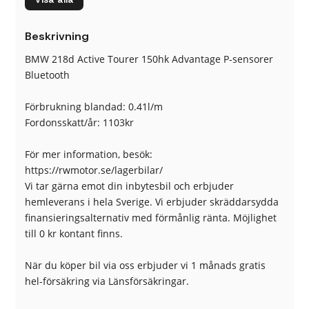
Broms-assistans
CD-Stereo
Euro 6
Euro NCAP 5
Beskrivning
Fällbara baksäten
Färddator
ISOFIX-fästen bak
Kylt handskfack
BMW 218d Active Tourer 150hk Advantage P-sensorer
LED (halvljus)
Ljussensor
Bluetooth
Multifunktionsratt
Nödsamtal
Regnsensor
Servostyrning
Förbrukning blandad: 0.41l/m
Sminkspegel
Sportratt
Fordonsskatt/år: 1103kr
Sportstolar
Start-/stoppfunktion
Startspärr
Sätesvärme (fram)
För mer information, besök:
Trötthetsvarnare
USB-uttag
https://rwmotor.se/lagerbilar/
Yttertemperaturmätare
Vi tar gärna emot din inbytesbil och erbjuder
hemleverans i hela Sverige. Vi erbjuder skräddarsydda
finansieringsalternativ med förmånlig ränta. Möjlighet
till 0 kr kontant finns.
När du köper bil via oss erbjuder vi 1 månads gratis
hel-försäkring via Länsförsäkringar.