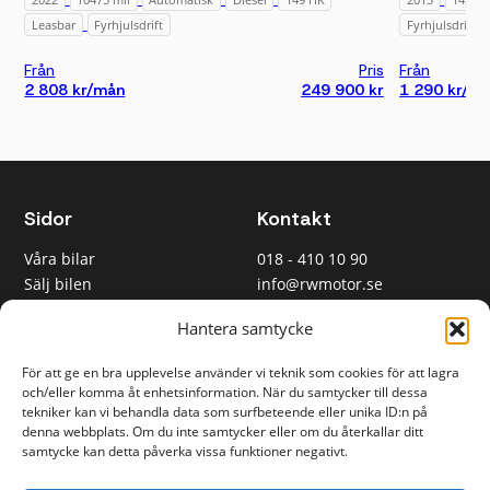
Leasbar
Fyrhjulsdrift
Fyrhjulsdrift
Från
Pris
Från
2 808 kr/mån
249 900 kr
1 290 kr/m
Sidor
Kontakt
Våra bilar
018 - 410 10 90
Sälj bilen
info@rwmotor.se
Om oss
Mejselgatan 12, Knivsta
Hantera samtycke
Vanliga frågor
Kontakta oss
Personal
För att ge en bra upplevelse använder vi teknik som cookies för att lagra
och/eller komma åt enhetsinformation. När du samtycker till dessa
tekniker kan vi behandla data som surfbeteende eller unika ID:n på
Öppettider
Information
denna webbplats. Om du inte samtycker eller om du återkallar ditt
samtycke kan detta påverka vissa funktioner negativt.
Bilhallen
Cookies
Mån-fre: 10-18
Integritetspolicy