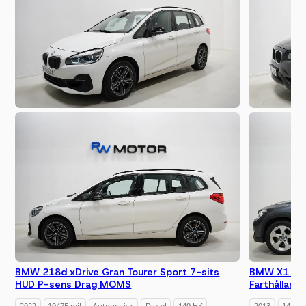
BMW 218d xDrive Gran Tourer Sport 7-sits
BMW X1 xDr
HUD P-sens Drag MOMS
Farthållare 
2022
10475 mil
Automatisk
Diesel
149 HK
2013
14290 