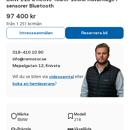
sensorer Bluetooth
97 400 kr
Från 1 251 kr/mån
Intresseanmälan
Reservera bil
018-410 10 90
info@rwmotor.se
Mejselgatan 12, Knivsta
Vill du se bilen via
eller
videosamtal
?
boka en hemleverans
Märke
Modell
BMW
218
Bränsle
Växellåda