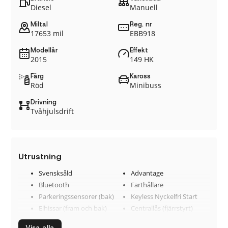
Diesel
Manuell
Miltal
Reg. nr
17653 mil
EBB918
Modellår
Effekt
2015
149 HK
Färg
Kaross
Röd
Minibuss
Drivning
Tvåhjulsdrift
Utrustning
Svensksåld
Advantage
Bluetooth
Farthållare
Parkeringssensorer (bak)
Keyless Nyckelfri Start
Elhissar (fram och bak)
Centrallås (fjärrstyrt)
Backstartshjälp
Barnlås
Visa alla