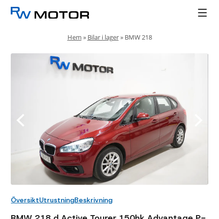
Hem
»
Bilar i lager
»
BMW 218
Översikt
Utrustning
Beskrivning
BMW 218 d Active Tourer 150hk Advantage P-