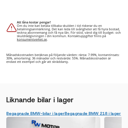
Att låna kostar pengar!
Om du inte kan betala tillbaka skulden i tid riskerar du en
betalningsanmärkning. Det kan leda till svårigheter att få hyra bostad,
teckna abonnemang och få nya lån. För stöd, vänd dig till budget- och
skuldrådgivningen i din kommun. Kontaktuppgifter finns på
konsumentverket.se
.
Månadskostnaden beräknas på följande värden: ränta: 7.99%, kontantinsats:
30%, amortering: 36 månader och restvärde: 55%. Månadskostnaden är
endast ett exempel och går att skräddarsy.
Liknande bilar i lager
Begagnade BMW-bilar i lager
Begagnade BMW 218 i lager