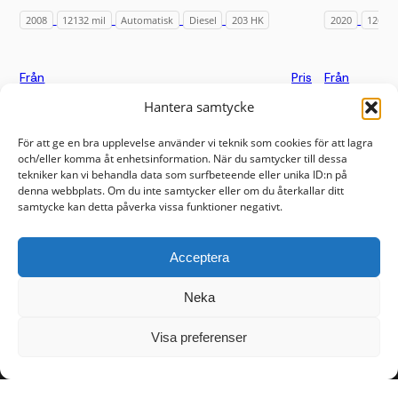
2008
12132 mil
Automatisk
Diesel
203 HK
2020
12671 
Från
Pris
Från
1 122 kr/mån
99 800 kr
2 235 kr/m
Hantera samtycke
För att ge en bra upplevelse använder vi teknik som cookies för att lagra
och/eller komma åt enhetsinformation. När du samtycker till dessa
tekniker kan vi behandla data som surfbeteende eller unika ID:n på
denna webbplats. Om du inte samtycker eller om du återkallar ditt
Sidor
Kontakt
samtycke kan detta påverka vissa funktioner negativt.
Våra bilar
018 - 410 10 90
Sälj bilen
info@rwmotor.se
Acceptera
Om oss
Mejselgatan 12, Knivsta
Vanliga frågor
Kontakta oss
Neka
Personal
Visa preferenser
Öppettider
Information
Bilhallen
Cookies