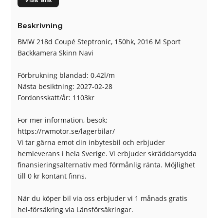
BMW Individual högglans
BMW Individual antracit
Shadow Line
innertak
Beskrivning
M Sportchassis
M Aerodynamikpaket
M Lädersportratt
Bluetooth (handsfree)
BMW 218d Coupé Steptronic, 150hk, 2016 M Sport
Keyless Nyckelfri Start
Steptronic 8-växlad
Backkamera Skinn Navi
Backstartshjälp
Bi-xenonstrålkastare
Broms-assistans
Centrallås (fjärrstyrt)
Förbrukning blandad: 0.42l/m
Elhissar (fram)
Eluppvärmda sidospeglar
Nästa besiktning: 2027-02-28
Euro 6
Fotgängardetektion
Fordonsskatt/år: 1103kr
Fällbara baksäten
Färddator
ISOFIX-fästen bak
Kylt handskfack
För mer information, besök:
Ljussensor
Läslampa
https://rwmotor.se/lagerbilar/
Multifunktionsratt
Nödsamtal
Vi tar gärna emot din inbytesbil och erbjuder
Parkeringsassistans
Plant lastutrymme
hemleverans i hela Sverige. Vi erbjuder skräddarsydda
Rattvärme
Regnsensor
finansieringsalternativ med förmånlig ränta. Möjlighet
Servostyrning
Sidoairbags
till 0 kr kontant finns.
Sidokrockgardiner
Sminkspegel
Sportstolar
Start-/stoppfunktion
När du köper bil via oss erbjuder vi 1 månads gratis
Startspärr
Sätesvärme (fram)
hel-försäkring via Länsförsäkringar.
Uppvärmda spolare
USB-uttag