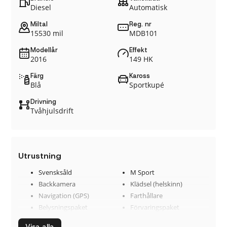
Diesel
Automatisk
Miltal
Reg. nr
15530 mil
MDB101
Modellår
Effekt
2016
149 HK
Färg
Kaross
Blå
Sportkupé
Drivning
Tvåhjulsdrift
Utrustning
Svensksåld
M Sport
Backkamera
Klädsel (helskinn)
Navigation (GPS)
Farthållare
Belysningspaket
Förvaringspaket
M Sportfjädring
M Sport-bromsar
Visa alla