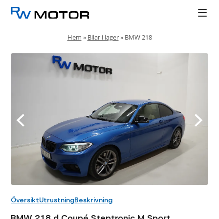
Hem
»
Bilar i lager
»
BMW 218
Översikt
Utrustning
Beskrivning
BMW 218 d Coupé Steptronic M Sport