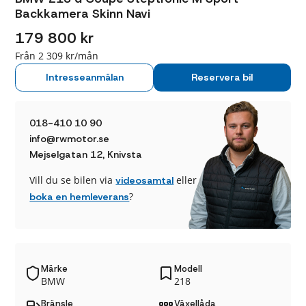
Backkamera Skinn Navi
179 800 kr
Från 2 309 kr/mån
Intresseanmälan
Reservera bil
018-410 10 90
info@rwmotor.se
Mejselgatan 12, Knivsta
Vill du se bilen via
eller
videosamtal
?
boka en hemleverans
Märke
Modell
BMW
218
Bränsle
Växellåda