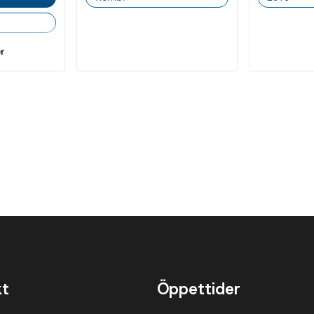
Diesel
Växellåda
r
Alla
Automatisk
Färg
Alla
Grå
Svart
Silver
Pris
Alla
Under 200
000 kr
kt
Öppettider
Under 300
000 kr