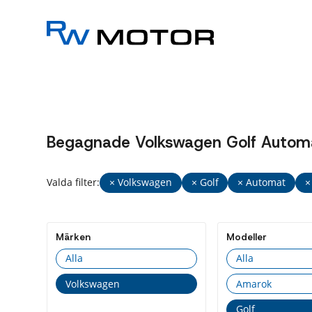
Begagnade Volkswagen Golf Automat b
Valda filter:
× Volkswagen
× Golf
× Automat
×
Märken
Modeller
Alla
Alla
Volkswagen
Amarok
Golf