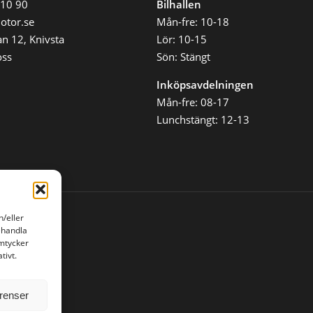
 10 90
Bilhallen
Under 500
000 kr
otor.se
Mån-fre: 10-18
Under 700
n 12, Knivsta
Lör: 10-15
000 kr
oss
Sön: Stängt
Under 1 000
000 kr
Inköpsavdelningen
Mån-fre: 08-17
Månadskostnad
Lunchstängt: 12-13
Alla
Max 3 000
kr/mån
Max 5 000
kr/mån
h/eller
Max 8 000
kr/mån
ehandla
amtycker
Max 12 000
tivt.
kr/mån
erenser
Rensa