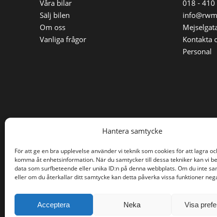
Våra bilar
018 - 410
Sälj bilen
info@rwm
Om oss
Mejselgata
Vanliga frågor
Kontakta 
Personal
Hantera samtycke
För att ge en bra upplevelse använder vi teknik som cookies för att lagra oc
komma åt enhetsinformation. När du samtycker till dessa tekniker kan vi b
data som surfbeteende eller unika ID:n på denna webbplats. Om du inte s
eller om du återkallar ditt samtycke kan detta påverka vissa funktioner nega
©2026 RW Motor AB. Alla rättigheter reserverade.
Acceptera
Neka
Visa pref