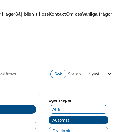
r i lager
Sälj bilen till oss
Kontakt
Om oss
Vanliga frågor
Sortera:
Sök
Egenskaper
Alla
Automat
Dragkrok