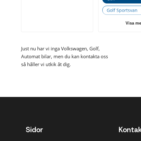
Golf Sportsvan
Passat
Visa me
Sharan
Tiguan
Just nu har vi inga Volkswagen, Golf,
Automat bilar, men du kan kontakta oss
Touareg
så håller vi utkik åt dig.
Touran
Sidor
Konta