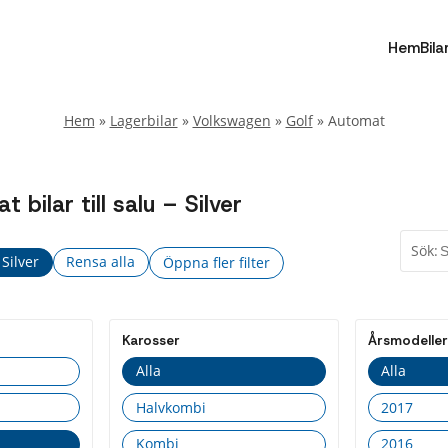
Hem
Bila
Hem
»
Lagerbilar
»
Volkswagen
»
Golf
»
Automat
ilar till salu – Silver
Sök:
 Silver
Rensa alla
Öppna fler filter
Fler
Stäng
filter
Karosser
Årsmodeller
Drivmedel
Alla
Alla
Alla
Halvkombi
2017
Bensin
Kombi
2016