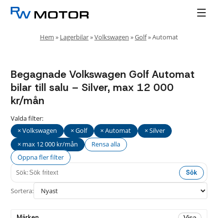
Hem
»
Lagerbilar
»
Volkswagen
»
Golf
»
Automat
Begagnade Volkswagen Golf Automat
bilar till salu – Silver, max 12 000
kr/mån
Valda filter:
× Volkswagen
× Golf
× Automat
× Silver
× max 12 000 kr/mån
Rensa alla
Öppna fler filter
Sök:
Sök
Fler
Stäng
filter
Sortera:
Drivmedel
Märken
Visa