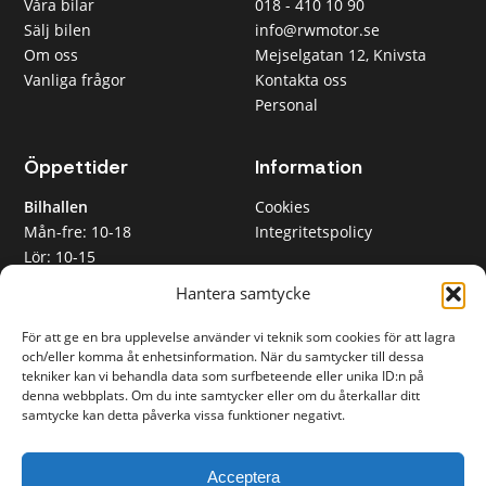
Våra bilar
018 - 410 10 90
000 kr
Sälj bilen
info@rwmotor.se
Under 500
Om oss
Mejselgatan 12, Knivsta
000 kr
Vanliga frågor
Kontakta oss
Under 700
Personal
000 kr
Under 1 000
000 kr
Öppettider
Information
Månadskostnad
Bilhallen
Cookies
Mån-fre: 10-18
Integritetspolicy
Alla
Lör: 10-15
Max 3 000
RW Motor AB
Sön: Stängt
kr/mån
Hantera samtycke
Org nr 559365-2612
Max 5 000
Inköpsavdelningen
kr/mån
För att ge en bra upplevelse använder vi teknik som cookies för att lagra
Mån-fre: 08-17
och/eller komma åt enhetsinformation. När du samtycker till dessa
Max 8 000
Lunchstängt: 12-13
tekniker kan vi behandla data som surfbeteende eller unika ID:n på
kr/mån
denna webbplats. Om du inte samtycker eller om du återkallar ditt
Max 12 000
samtycke kan detta påverka vissa funktioner negativt.
kr/mån
Acceptera
Rensa