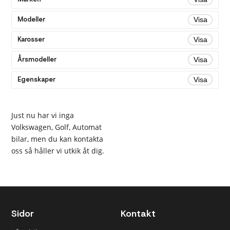
Alla
Bensin
Modeller
Visa
Diesel
Karosser
Visa
Växellåda
Årsmodeller
Visa
Alla
Egenskaper
Visa
Automatisk
Färg
Just nu har vi inga
Alla
Grå
Volkswagen, Golf, Automat
bilar, men du kan kontakta
Svart
oss så håller vi utkik åt dig.
Silver
Pris
Alla
Under 200
Sidor
Kontakt
000 kr
Under 300