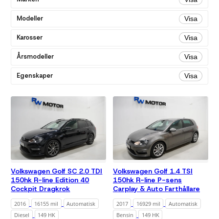
Alla
Bensin
Modeller
Visa
Diesel
Karosser
Visa
Växellåda
Årsmodeller
Visa
Alla
Egenskaper
Visa
Automatisk
Färg
Alla
Grå
Svart
Pris
Alla
Volkswagen Golf SC 2.0 TDI
Volkswagen Golf 1.4 TSI
150hk R-line Edition 40
150hk R-line P-sens
Under 200
Cockpit Dragkrok
Carplay & Auto Farthållare
000 kr
2016
16155 mil
Automatisk
2017
16929 mil
Automatisk
Under 300
000 kr
Diesel
149 HK
Bensin
149 HK