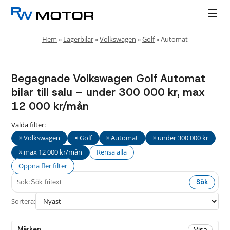
Hem
»
Lagerbilar
»
Volkswagen
»
Golf
»
Automat
Begagnade Volkswagen Golf Automat
bilar till salu – under 300 000 kr, max
12 000 kr/mån
Valda filter:
× Volkswagen
× Golf
× Automat
× under 300 000 kr
× max 12 000 kr/mån
Rensa alla
Öppna fler filter
Sök:
Sök
Fler
Stäng
filter
Sortera:
Drivmedel
Märken
Visa