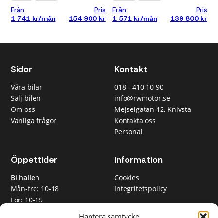
Under 500
Från
Pris
Från
Pris
000 kr
1 741 kr/mån
154 900 kr
1 571 kr/mån
139 800 kr
Under 700
000 kr
Under 1 000
000 kr
Sidor
Kontakt
Månadskostnad
Våra bilar
018 - 410 10 90
Alla
Sälj bilen
info@rwmotor.se
Max 3 000
Om oss
Mejselgatan 12, Knivsta
kr/mån
Vanliga frågor
Kontakta oss
Max 5 000
Personal
kr/mån
Max 8 000
kr/mån
Öppettider
Information
Max 12 000
kr/mån
Bilhallen
Cookies
Mån-fre: 10-18
Integritetspolicy
Lör: 10-15
Rensa
RW Motor AB
Sön: Stängt
tilläggsfilter
Hantera samtycke
Org nr 559365-2612