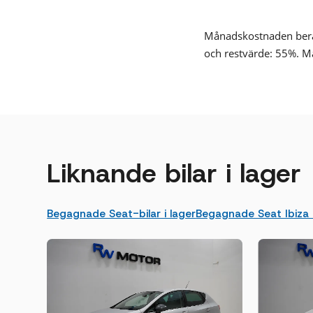
Månadskostnaden beräk
och restvärde: 55%. M
Liknande bilar i lager
Begagnade Seat-bilar i lager
Begagnade Seat Ibiza i