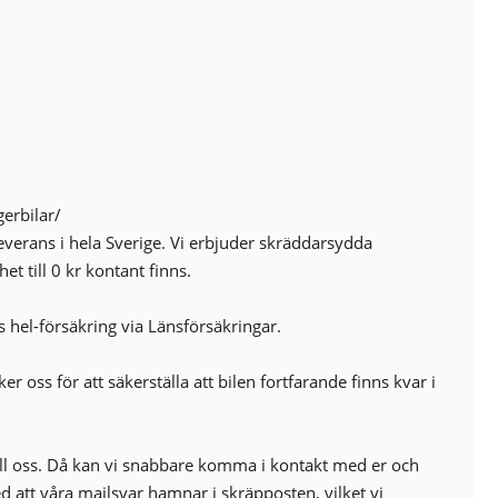
Centrallås (fjärrstyrt)
Elhissar (fram)
Eluppvärmda sidospeglar
Euro NCAP 5
Fällbara baksäten
ISOFIX-fästen bak
Nödsamtal
Servostyrning
erbilar/
Sidokrockgardiner
everans i hela Sverige. Vi erbjuder skräddarsydda
Startspärr
et till 0 kr kontant finns.
Touch-/Pekskärm
s hel-försäkring via Länsförsäkringar.
r oss för att säkerställa att bilen fortfarande finns kvar i
ill oss. Då kan vi snabbare komma i kontakt med er och
med att våra mailsvar hamnar i skräpposten, vilket vi