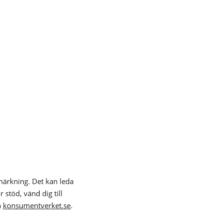
nmärkning. Det kan leda
 stöd, vänd dig till
å
konsumentverket.se
.