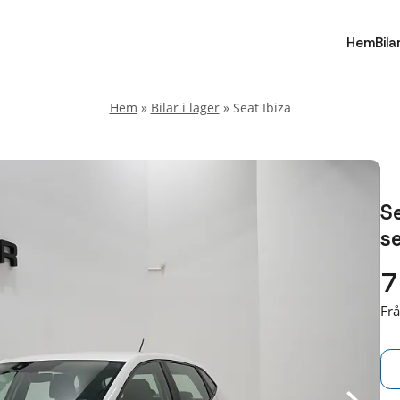
Hem
Bila
Hem
»
Bilar i lager
»
Seat Ibiza
Se
se
7
Fr