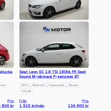
aklucka
Seat Leon SC 1.8 TSI 180hk FR Seat
Volkswag
Sound M-värmare P-sensorer BT
Masters 
nsin
2015
8024 mil
Automatisk
Bensin
2014
86
179 HK
Pris
Från
Pris
Från
 800 kr
1 515 kr/mån
134 800 kr
897 kr/