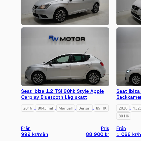
Seat Ibiza 1.2 TSI 90hk Style Apple
Seat Ibiza
Carplay Bluetooth Låg skatt
Backkamera
2016
8043 mil
Manuell
Bensin
89 HK
2020
1325
80 HK
Från
Pris
Från
999 kr/mån
88 900 kr
1 066 kr/