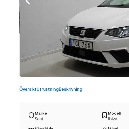
Översikt
Utrustning
Beskrivning
Märke
Modell
Seat
Ibiza
Växellåda
Miltal