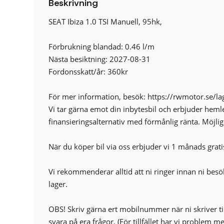
Beskrivning
Barnlås
Delbart baksäte
SEAT Ibiza 1.0 TSI Manuell, 95hk,
Elinfällbara sidospeglar
Euro 6
Förbrukning blandad: 0.46 l/m
Fartbegränsare
Nästa besiktning: 2027-08-31
Färddator
Fordonsskatt/år: 360kr
Multifunktionsratt
Regnsensor
För mer information, besök: https://rwmotor.se/lag
Sidoairbags
Vi tar gärna emot din inbytesbil och erbjuder heml
Start-/stoppfunktion
finansieringsalternativ med förmånlig ränta. Möjligh
Sätesvärme (fram)
Uppvärmda spolare
När du köper bil via oss erbjuder vi 1 månads grati
Vi rekommenderar alltid att ni ringer innan ni besöke
lager.
OBS! Skriv gärna ert mobilnummer när ni skriver t
svara på era frågor. (För tillfället har vi problem 