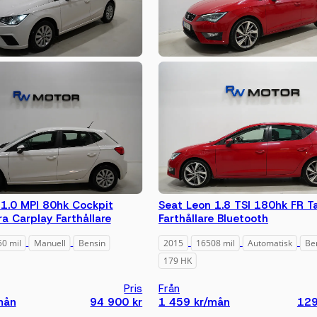
 1.0 MPI 80hk Cockpit
Seat Leon 1.8 TSI 180hk FR T
 Carplay Farthållare
Farthållare Bluetooth
0 mil
Manuell
Bensin
2015
16508 mil
Automatisk
Be
179 HK
Pris
Från
mån
94 900 kr
1 459 kr/mån
129