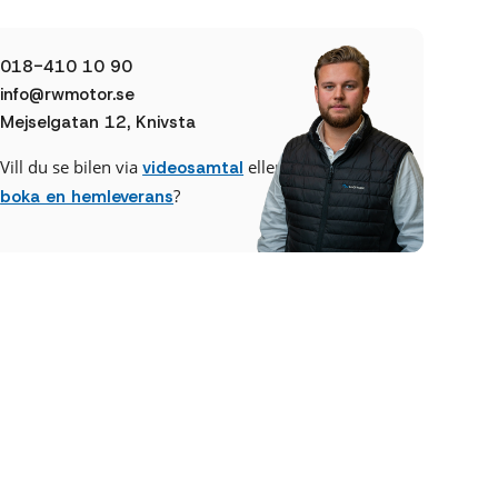
018-410 10 90
info@rwmotor.se
Mejselgatan 12, Knivsta
Vill du se bilen via
eller
videosamtal
?
boka en hemleverans