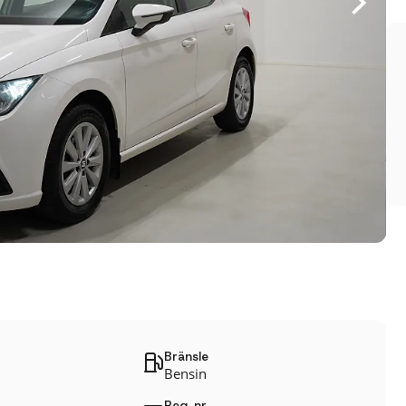
Bränsle
Bensin
Reg. nr