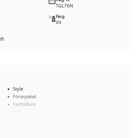
TGL76N
Färg
Vit
ft
Style
Förarpaket
Farthållare
ACC
Airbag passagerare fram
Autobroms
Backstartshjälp