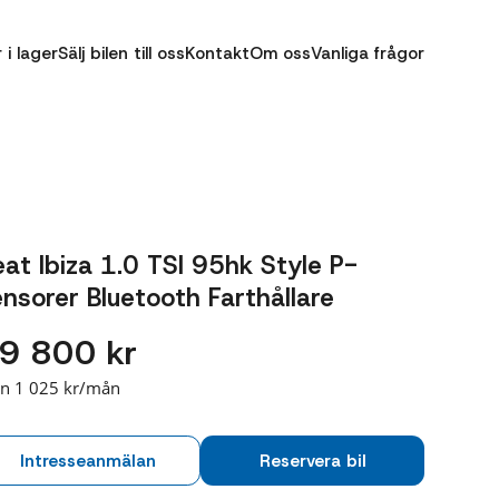
r i lager
Sälj bilen till oss
Kontakt
Om oss
Vanliga frågor
at Ibiza 1.0 TSI 95hk Style P-
nsorer Bluetooth Farthållare
9 800 kr
ån 1 025 kr/mån
Intresseanmälan
Reservera bil