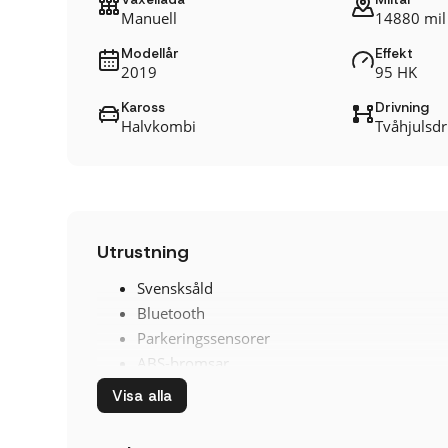
Manuell
14880 mil
Modellår
Effekt
2019
95 HK
Kaross
Drivning
Halvkombi
Tvåhjulsdri
Utrustning
Svensksåld
Bluetooth
Parkeringssensorer
ABS-bromsar
Airbag förare
Visa alla
Antisladd
Avstängningsbar airbag passagerare