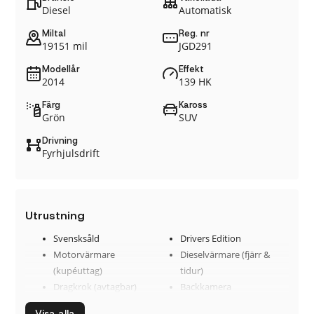
Diesel
Automatisk
Miltal
Reg. nr
19151 mil
JGD291
Modellår
Effekt
2014
139 HK
Färg
Kaross
Grön
SUV
Drivning
Fyrhjulsdrift
Utrustning
Svensksåld
Drivers Edition
Motorvärmare
Dieselvärmare (fjärr &
(kupéuttag)
tidur)
Dragkrok (avtagbar)
Backkamera
Parkeringssensorer (fram
Navigation (GPS)
Visa alla