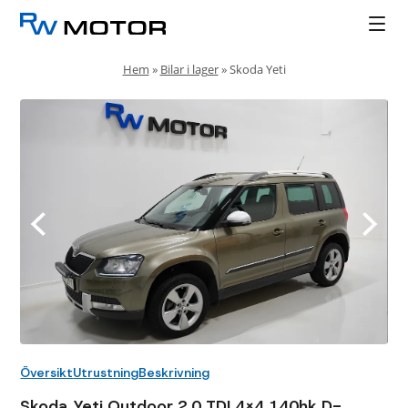
Hem
»
Bilar i lager
»
Skoda Yeti
Översikt
Utrustning
Beskrivning
Skoda Yeti Outdoor 2.0 TDI 4x4 140hk D-