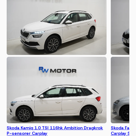
Skoda Kamiq 1.0 TSI 116hk Ambition Dragkrok
Skoda Fabia
P-sensorer Carplay
Carplay Ska