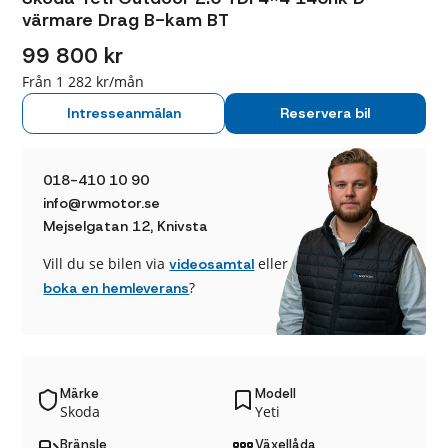
värmare Drag B-kam BT
99 800 kr
Från 1 282 kr/mån
Intresseanmälan
Reservera bil
018-410 10 90
info@rwmotor.se
Mejselgatan 12, Knivsta
Vill du se bilen via
eller
videosamtal
?
boka en hemleverans
Märke
Modell
Skoda
Yeti
Bränsle
Växellåda