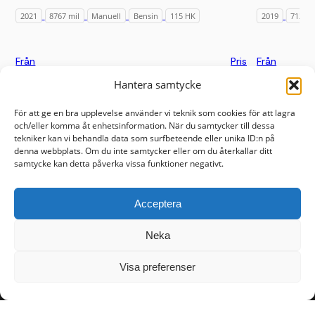
2021
8767 mil
Manuell
Bensin
115 HK
2019
7122 m
Från
Pris
Från
1 898 kr/mån
168 900 kr
1 336 kr/m
Hantera samtycke
För att ge en bra upplevelse använder vi teknik som cookies för att lagra
och/eller komma åt enhetsinformation. När du samtycker till dessa
tekniker kan vi behandla data som surfbeteende eller unika ID:n på
denna webbplats. Om du inte samtycker eller om du återkallar ditt
Sidor
Kontakt
samtycke kan detta påverka vissa funktioner negativt.
Våra bilar
018 - 410 10 90
Sälj bilen
info@rwmotor.se
Acceptera
Om oss
Mejselgatan 12, Knivsta
Vanliga frågor
Kontakta oss
Neka
Personal
Visa preferenser
Öppettider
Information
Bilhallen
Cookies