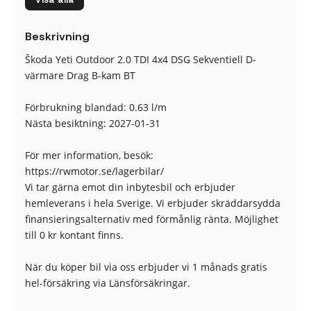
& bak
Farthållare
Sätesvärme
Beskrivning
Bluetooth
Xenon Strålkastare
Jungle green metallic
Euro NCAP 5
Škoda Yeti Outdoor 2.0 TDI 4x4 DSG Sekventiell D-
12V-UTTAG
Fyrhjulsdrift 4WD
värmare Drag B-kam BT
ABS-bromsar
ACC
ACC 2 klimatzoner
Airbag förare
Förbrukning blandad: 0.63 l/m
Airbag passagerare fram
Antisladd
Nästa besiktning: 2027-01-31
AUX-ingång
Avbländande
innerbackspegel
För mer information, besök:
Avstängningsbar airbag
Backstartshjälp
https://rwmotor.se/lagerbilar/
passagerare
Vi tar gärna emot din inbytesbil och erbjuder
Bagagerumsmatta
Barnlås
hemleverans i hela Sverige. Vi erbjuder skräddarsydda
Broms-assistans
Centrallås (fjärrstyrt)
finansieringsalternativ med förmånlig ränta. Möjlighet
Dimljus fram
Elhissar (fram och bak)
till 0 kr kontant finns.
Elinfällbara sidospeglar
Eluppvärmda sidospeglar
Fällbara baksäten
Färddator
När du köper bil via oss erbjuder vi 1 månads gratis
ISOFIX-fästen bak
Kylt handskfack
hel-försäkring via Länsförsäkringar.
Ljussensor
Läslampa
Multifunktionsratt
Rails