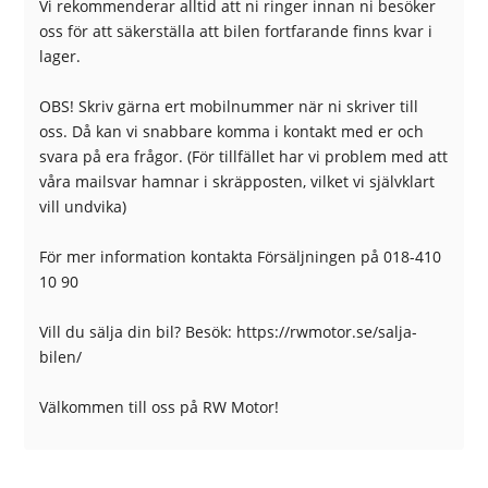
Vi rekommenderar alltid att ni ringer innan ni besöker
Regnsensor
Servostyrning
oss för att säkerställa att bilen fortfarande finns kvar i
Sidoairbags
Sidokrockgardiner
lager.
Sminkspegel
Startspärr
Stöldlarm
Tonade rutor
OBS! Skriv gärna ert mobilnummer när ni skriver till
Touch-/Pekskärm
Trötthetsvarnare
oss. Då kan vi snabbare komma i kontakt med er och
Uppvärmda spolare
USB-uttag
svara på era frågor. (För tillfället har vi problem med att
Yttertemperaturmätare
våra mailsvar hamnar i skräpposten, vilket vi självklart
vill undvika)
För mer information kontakta Försäljningen på 018-410
10 90
Vill du sälja din bil? Besök: https://rwmotor.se/salja-
bilen/
Välkommen till oss på RW Motor!