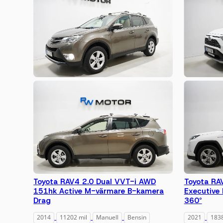
Toyota RAV4 2.0 Dual VVT-i AWD
Toyota RA
151hk Active M-värmare B-kamera
Executive
Drag
360°
2014
11202 mil
Manuell
Bensin
2021
1838