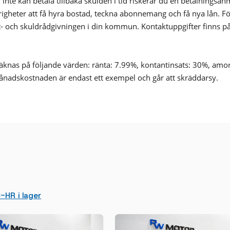
inte kan betala tillbaka skulden i tid riskerar du en betalningsa
årigheter att få hyra bostad, teckna abonnemang och få nya lån. För
- och skuldrådgivningen i din kommun. Kontaktuppgifter finns p
nas på följande värden: ränta: 7.99%, kontantinsats: 30%, amo
ånadskostnaden är endast ett exempel och går att skräddarsy.
HR i lager