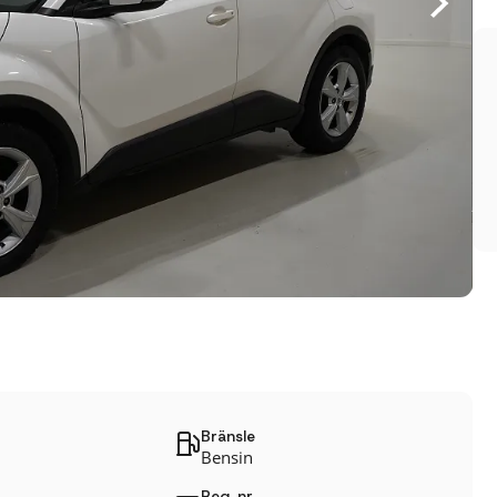
Bränsle
Bensin
Reg. nr