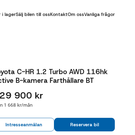
r i lager
Sälj bilen till oss
Kontakt
Om oss
Vanliga frågor
oyota C-HR 1.2 Turbo AWD 116hk
tive B-kamera Farthållare BT
29 900 kr
ån 1 668 kr/mån
Intresseanmälan
Reservera bil