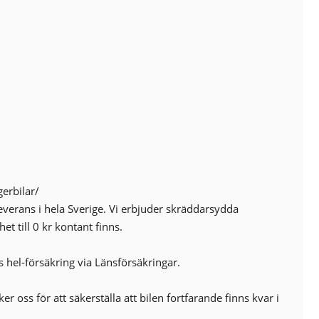
Fällbara baksäten
Helljusassistans
Autobroms
Backstartshjälp
CD-Stereo
Delbart baksäte
ISOFIX-fästen bak
Eluppvärmda sidospeglar
Ljussensor
6
Multifunktionsratt
Servostyrning
erbilar/
Sidokrockgardiner
everans i hela Sverige. Vi erbjuder skräddarsydda
Sportstolar
et till 0 kr kontant finns.
USB-uttag
s hel-försäkring via Länsförsäkringar.
r oss för att säkerställa att bilen fortfarande finns kvar i