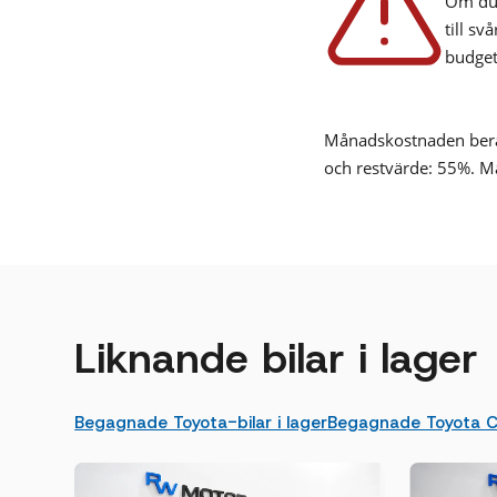
Om du 
till sv
budget
Månadskostnaden beräk
och restvärde: 55%. M
Liknande bilar i lager
Begagnade Toyota-bilar i lager
Begagnade Toyota C-