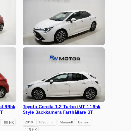
al 99hk
Toyota Corolla 1.2 Turbo iMT 116hk
Nissan 
BT
Style Backkamera Farthållare BT
B-kamera
99 HK
2019
18985 mil
Manuell
Bensin
2018
14
115 HK
116 HK