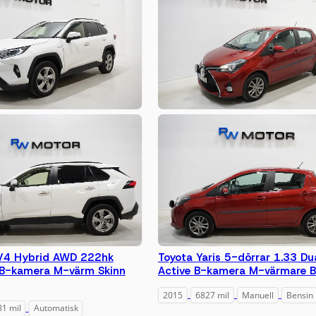
V4 Hybrid AWD 222hk
Toyota Yaris 5-dörrar 1.33 Du
 B-kamera M-värm Skinn
Active B-kamera M-värmare 
2015
6827 mil
Manuell
Bensin
1 mil
Automatisk