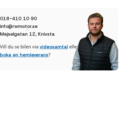
018-410 10 90
info@rwmotor.se
Mejselgatan 12, Knivsta
Vill du se bilen via
eller
videosamtal
?
boka en hemleverans