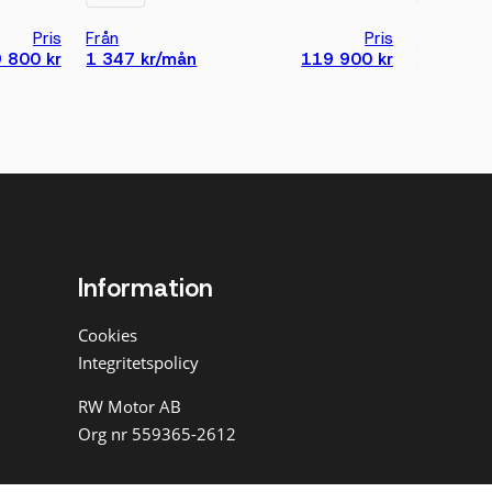
Pris
Från
Pris
Från
 800 kr
1 347 kr/mån
119 900 kr
1 179 k
Information
Cookies
Integritetspolicy
RW Motor AB
Org nr 559365-2612