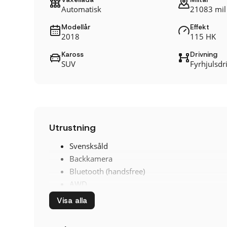
Automatisk
21083 mil
Modellår
Effekt
2018
115 HK
Kaross
Drivning
SUV
Fyrhjulsdri
Utrustning
Svensksåld
Backkamera
Bluetooth (handsfree)
AWD
Tonade rutor
Visa alla
Euro NCAP 5
ABS-bromsar