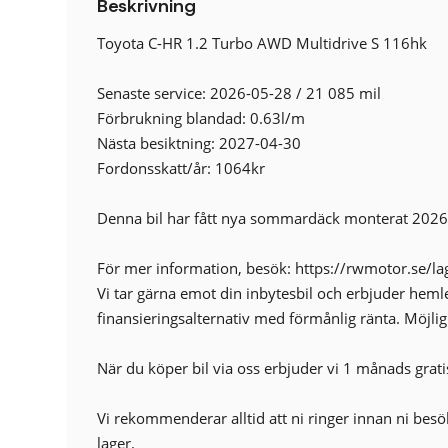
Beskrivning
12V-UTTAG
Färddator
Toyota C-HR 1.2 Turbo AWD Multidrive S 116hk
Antisladd
Barnlås
Senaste service: 2026-05-28 / 21 085 mil
AUX-ingång
Förbrukning blandad: 0.63l/m
Broms-assistans
Nästa besiktning: 2027-04-30
Centrallås (fjärrstyrt)
Fordonsskatt/år: 1064kr
Elinfällbara sidospeglar
Euro 6
Denna bil har fått nya sommardäck monterat 202
Läslampa
Regnsensor
För mer information, besök: https://rwmotor.se/lag
Sidoairbags
Vi tar gärna emot din inbytesbil och erbjuder heml
Sminkspegel
finansieringsalternativ med förmånlig ränta. Möjligh
Startspärr
Yttertemperaturmätare
När du köper bil via oss erbjuder vi 1 månads grati
Vi rekommenderar alltid att ni ringer innan ni besöke
lager.