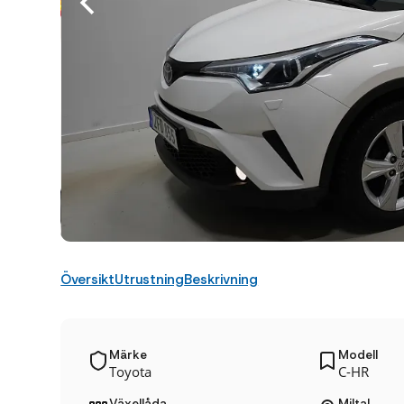
Översikt
Utrustning
Beskrivning
Märke
Modell
Toyota
C-HR
Växellåda
Miltal