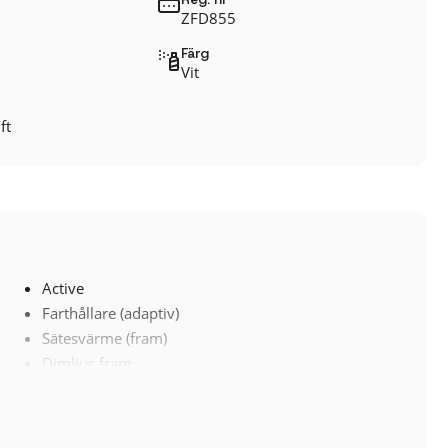
ZFD855
Färg
Vit
ft
Active
Farthållare (adaptiv)
Sätesvärme (fram)
Dimljus fram
Elhissar (fram och bak)
Fartbegränsare
ACC