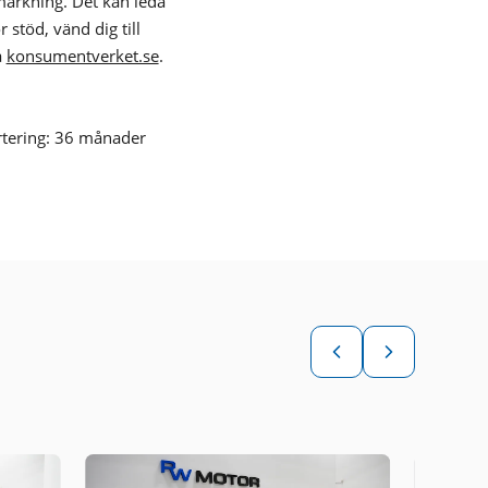
nmärkning. Det kan leda
 stöd, vänd dig till
å
konsumentverket.se
.
rtering: 36 månader