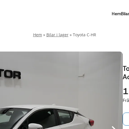
Hem
Bila
Hem
»
Bilar i lager
»
Toyota C-HR
T
Ac
1
Fr