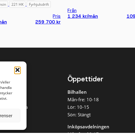
nsin
221 HK
Fyrhjulsdrift
Från
Pris
1 234 kr/mån
109
mån
259 700 kr
kt
Öppettider
h/eller
ehandla
 10 90
Bilhallen
amtycker
tivt.
otor.se
Mån-fre: 10-18
n 12, Knivsta
Lör: 10-15
oss
Sön: Stängt
erenser
Inköpsavdelningen
Mån-fre: 08-17