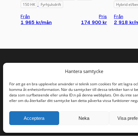
150 HK
Fyrhjulsdrift
Hybrid el/be
Från
Pris
Från
1 965 kr/mån
174 900 kr
2 918 kr/
Hantera samtycke
Sidor
Konta
För att ge en bra upplevelse använder vi teknik som cookies för att lagra oc
komma åt enhetsinformation. När du samtycker till dessa tekniker kan vi b
Våra bilar
018 - 410
data som surfbeteende eller unika ID:n på denna webbplats. Om du inte s
eller om du återkallar ditt samtycke kan detta påverka vissa funktioner nega
Sälj bilen
info@rwm
Om oss
Mejselgata
Vanliga frågor
Kontakta 
Acceptera
Neka
Visa pref
Personal