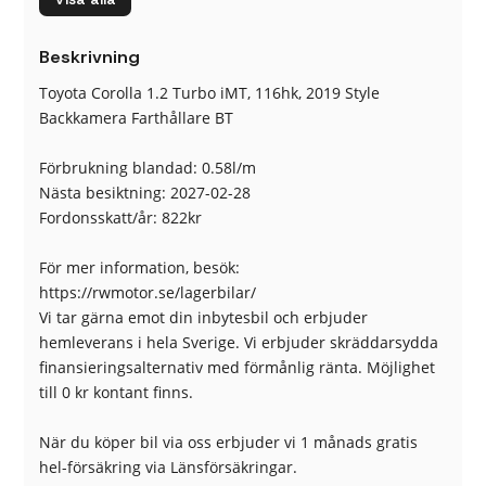
Broms-assistans
CD-Stereo
Centrallås (fjärrstyrt)
Delbart baksäte
Beskrivning
Dimljus fram
Elhissar (fram och bak)
Elinfällbara sidospeglar
Eluppvärmda sidospeglar
Toyota Corolla 1.2 Turbo iMT, 116hk, 2019 Style
Euro 6
Euro NCAP 5
Backkamera Farthållare BT
Fartbegränsare
Fotgängardetektion
Fällbara baksäten
Färddator
Förbrukning blandad: 0.58l/m
Helljusassistans
ISOFIX-fästen bak
Nästa besiktning: 2027-02-28
Körfilsassistans
Ljussensor
Fordonsskatt/år: 822kr
Läslampa
Multifunktionsratt
Nödsamtal
Parkeringsassistans
För mer information, besök:
Rear Traffic Alert
Regnsensor
https://rwmotor.se/lagerbilar/
Sidoairbags
Sidokrockgardiner
Vi tar gärna emot din inbytesbil och erbjuder
Skyltigenkänning
Sminkspegel
hemleverans i hela Sverige. Vi erbjuder skräddarsydda
Sportstolar
Start-/stoppfunktion
finansieringsalternativ med förmånlig ränta. Möjlighet
Startspärr
Sätesvärme (fram)
till 0 kr kontant finns.
Trötthetsvarnare
USB-uttag
När du köper bil via oss erbjuder vi 1 månads gratis
hel-försäkring via Länsförsäkringar.