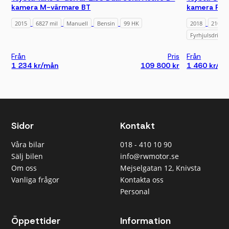
kamera M-värmare BT
kamera Fart
2015
6827 mil
Manuell
Bensin
99 HK
2018
21083 
Fyrhjulsdrift
Från
Pris
Från
1 234 kr/mån
109 800 kr
1 460 kr/m
Sidor
Kontakt
Våra bilar
018 - 410 10 90
Sälj bilen
info@rwmotor.se
Om oss
Mejselgatan 12, Knivsta
Vanliga frågor
Kontakta oss
Personal
Öppettider
Information