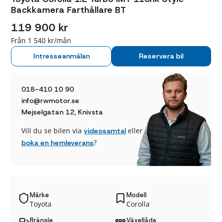
Backkamera Farthållare BT
119 900 kr
Från 1 540 kr/mån
Intresseanmälan
Reservera bil
018-410 10 90
info@rwmotor.se
Mejselgatan 12, Knivsta
Vill du se bilen via
eller
videosamtal
?
boka en hemleverans
Märke
Modell
Toyota
Corolla
Bränsle
Växellåda