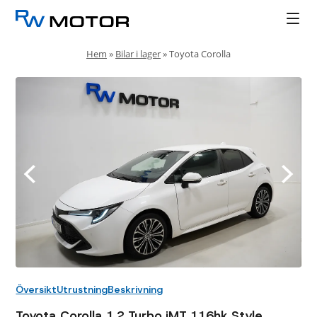
Hem
»
Bilar i lager
»
Toyota Corolla
Översikt
Utrustning
Beskrivning
Toyota Corolla 1.2 Turbo iMT 116hk Style