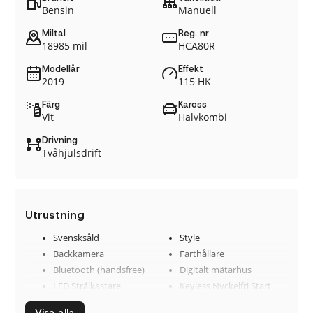
Bensin
Manuell
Miltal
Reg. nr
18985 mil
HCA80R
Modellår
Effekt
2019
115 HK
Färg
Kaross
Vit
Halvkombi
Drivning
Tvåhjulsdrift
Utrustning
Svensksåld
Style
Backkamera
Farthållare
Bluetooth (handsfree)
Digitalt mätarhus
LED Strålkastare
Keyless Nyckelfri Start
Backstartshjälp
Barnlås
Visa alla