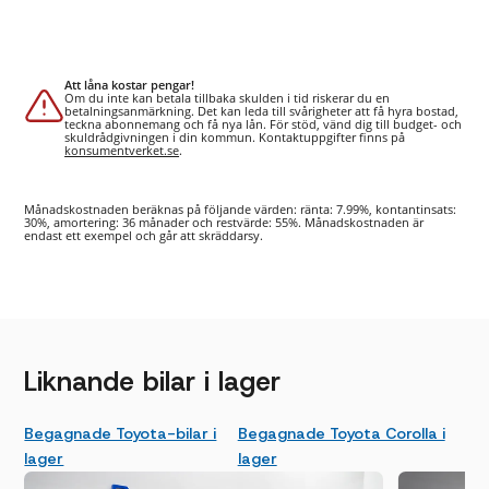
Att låna kostar pengar!
Om du inte kan betala tillbaka skulden i tid riskerar du en
betalningsanmärkning. Det kan leda till svårigheter att få hyra bostad,
teckna abonnemang och få nya lån. För stöd, vänd dig till budget- och
skuldrådgivningen i din kommun. Kontaktuppgifter finns på
konsumentverket.se
.
Månadskostnaden beräknas på följande värden: ränta: 7.99%, kontantinsats:
30%, amortering: 36 månader och restvärde: 55%. Månadskostnaden är
endast ett exempel och går att skräddarsy.
Liknande bilar i lager
Begagnade Toyota-bilar i
Begagnade Toyota Corolla i
lager
lager