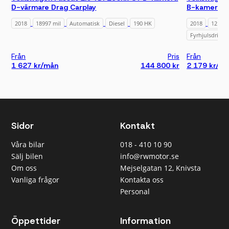
D-värmare Drag Carplay
B-kamera D
2018
18997 mil
Automatisk
Diesel
190 HK
2018
12173 
Fyrhjulsdrift
Från
Pris
Från
1 627 kr/mån
144 800 kr
2 179 kr/m
Sidor
Kontakt
Våra bilar
018 - 410 10 90
Sälj bilen
info@rwmotor.se
Om oss
Mejselgatan 12, Knivsta
Vanliga frågor
Kontakta oss
Personal
Öppettider
Information