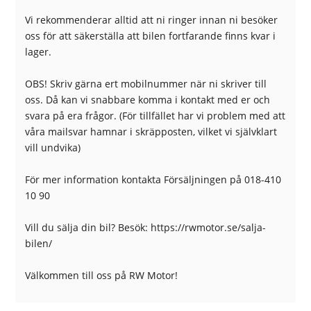
Stöldlarm
Sätesvärme (fram)
Vi rekommenderar alltid att ni ringer innan ni besöker
Touch-/Pekskärm
Trötthetsvarnare
oss för att säkerställa att bilen fortfarande finns kvar i
Uppvärmda spolare
USB-uttag
lager.
Yttertemperaturmätare
OBS! Skriv gärna ert mobilnummer när ni skriver till
oss. Då kan vi snabbare komma i kontakt med er och
svara på era frågor. (För tillfället har vi problem med att
våra mailsvar hamnar i skräpposten, vilket vi självklart
vill undvika)
För mer information kontakta Försäljningen på 018-410
10 90
Vill du sälja din bil? Besök: https://rwmotor.se/salja-
bilen/
Välkommen till oss på RW Motor!