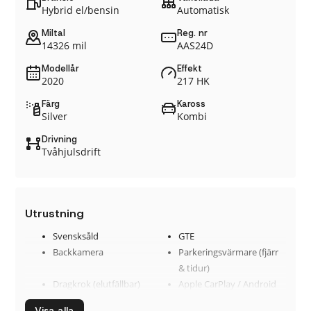
Hybrid el/bensin
Automatisk
Miltal
Reg. nr
14326 mil
AAS24D
Modellår
Effekt
2020
217 HK
Färg
Kaross
Silver
Kombi
Drivning
Tvåhjulsdrift
Utrustning
Svensksåld
GTE
Backkamera
Parkeringsvärmare (fjärr
& tidur)
Dragkrok (elutfällbar)
Apple CarPlay / Android
Auto
Visa alla