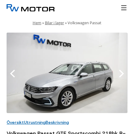
Hem
»
Bilar i lager
»
Volkswagen Passat
Översikt
Utrustning
Beskrivning
Volkswagen Passat GTE Sportscombi 218hk B-