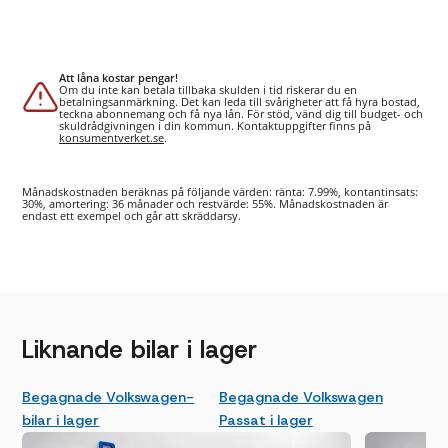
Att låna kostar pengar!
Om du inte kan betala tillbaka skulden i tid riskerar du en
betalningsanmärkning. Det kan leda till svårigheter att få hyra bostad,
teckna abonnemang och få nya lån. För stöd, vänd dig till budget- och
skuldrådgivningen i din kommun. Kontaktuppgifter finns på
konsumentverket.se
.
Månadskostnaden beräknas på följande värden: ränta: 7.99%, kontantinsats:
30%, amortering: 36 månader och restvärde: 55%. Månadskostnaden är
endast ett exempel och går att skräddarsy.
Liknande bilar i lager
Begagnade Volkswagen-
Begagnade Volkswagen
bilar i lager
Passat i lager