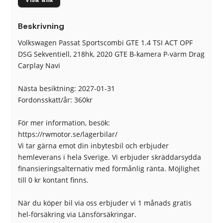
Navigation (GPS)
Farthållare (adaptiv)
Parkeringssensorer (fram
Klädsel (alcantara/skinn)
Beskrivning
& bak)
Bluetooth (handsfree)
LED Strålkastare
Volkswagen Passat Sportscombi GTE 1.4 TSI ACT OPF
Laddkabel
3 zons klimatisering
DSG Sekventiell, 218hk, 2020 GTE B-kamera P-värm Drag
Keyless Nyckelfri Start
Backstartshjälp
Carplay Navi
Barnlås
Broms-assistans
Centrallås (fjärrstyrt)
Delbart baksäte
Nästa besiktning: 2027-01-31
Eluppvärmda sidospeglar
Euro 6
Fordonsskatt/år: 360kr
Euro NCAP 5
Fartbegränsare
Fällbara baksäten
Färddator
För mer information, besök:
ISOFIX-fästen bak
Kylt handskfack
https://rwmotor.se/lagerbilar/
Körfilsassistans
Ljussensor
Vi tar gärna emot din inbytesbil och erbjuder
Läslampa
Nödsamtal
hemleverans i hela Sverige. Vi erbjuder skräddarsydda
Parkeringssensorer (fram)
Rails
finansieringsalternativ med förmånlig ränta. Möjlighet
Regnsensor
Servostyrning
till 0 kr kontant finns.
Sidoairbags
Sidokrockgardiner
Skyltigenkänning
Sminkspegel
När du köper bil via oss erbjuder vi 1 månads gratis
Sportratt
Sportstolar
hel-försäkring via Länsförsäkringar.
Start-/stoppfunktion
Startspärr