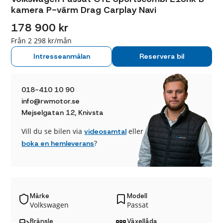
kamera P-värm Drag Carplay Navi
178 900 kr
Från 2 298 kr/mån
Intresseanmälan
Reservera bil
018-410 10 90
info@rwmotor.se
Mejselgatan 12, Knivsta
Vill du se bilen via
eller
videosamtal
?
boka en hemleverans
Märke
Modell
Volkswagen
Passat
Bränsle
Växellåda