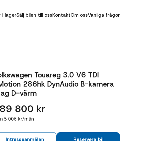
r i lager
Sälj bilen till oss
Kontakt
Om oss
Vanliga frågor
olkswagen Touareg 3.0 V6 TDI
Motion 286hk DynAudio B-kamera
rag D-värm
89 800 kr
ån 5 006 kr/mån
Intresseanmälan
Reservera bil