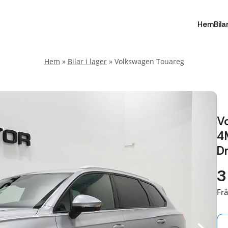
Hem
Bila
Hem
»
Bilar i lager
»
Volkswagen Touareg
V
4
D
3
Fr