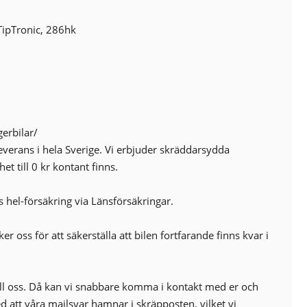
Keyless
Metallic antimony silver
ipTronic, 286hk
ABS-bromsar
ACC 2 klimatzoner
Airbag passagerare fram
Bluetooth (handsfree)
Apple CarPlay
Avbländande innerbackspegel
erbilar/
Avstängningsbar airbag passagerare
everans i hela Sverige. Vi erbjuder skräddarsydda
Elstol förare
et till 0 kr kontant finns.
Barnlås
Centrallås (fjärrstyrt)
s hel-försäkring via Länsförsäkringar.
Digitalt mätarhus
Elinfällbara sidospeglar
r oss för att säkerställa att bilen fortfarande finns kvar i
Euro 6
Fartbegränsare
Farthållare (köassist)
ill oss. Då kan vi snabbare komma i kontakt med er och
Färddator
med att våra mailsvar hamnar i skräpposten, vilket vi