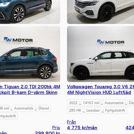
n Tiguan 2.0 TDI 200hk 4M
Volkswagen Touareg 3.0 V6 2
ckpit B-kam D-värm Skinn
4M NightVision HUD Luftfjäd
2022
14167 mil
Automatisk
Di
8 mil
Automatisk
Diesel
285 HK
Leasbar
Fyrhjulsdrift
rhjulsdrift
Från
Pris
4 775 kr/mån
424
mån
299 800 kr