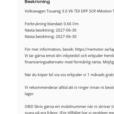
Beskrivning
El-baklucka
4WD 4MOTION
Volkswagen Touareg 3.0 V6 TDI DPF SCR 4Motion T
Klädsel (helskinn)
ACC
Förbrukning blandad: 0.66 l/m
Airbag förare
Nästa besiktning: 2027-06-30
Android Auto
Nästa besiktning: 2027-06-30
Antisladd
Autobroms
För mer information, besök: https://rwmotor.se/lag
Avbländande sidospeglar
Vi tar gärna emot din inbytesbil och erbjuder heml
Elstol passagerare
finansieringsalternativ med förmånlig ränta. Möjligh
Backstartshjälp
Broms-assistans
När du köper bil via oss erbjuder vi 1 månads grati
Delbart baksäte
Elhissar (fram och bak)
Vi rekommenderar alltid att ni ringer innan ni besöke
Eluppvärmda sidospeglar
lager.
Euro NCAP 5
Farthållare (adaptiv)
OBS! Skriv gärna ert mobilnummer när ni skriver t
Fällbara baksäten
svara på era frågor. (För tillfället har vi problem 