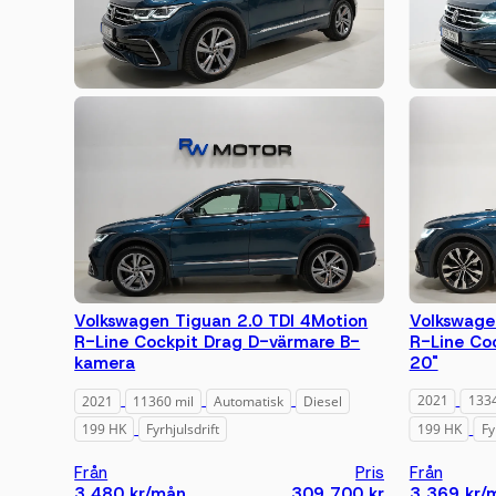
Volkswagen Tiguan 2.0 TDI 4Motion
Volkswage
R-Line Cockpit Drag D-värmare B-
R-Line Co
kamera
20"
2021
11360 mil
Automatisk
Diesel
2021
1334
199 HK
Fyrhjulsdrift
199 HK
Fy
Från
Pris
Från
3 480 kr/mån
309 700 kr
3 369 kr/