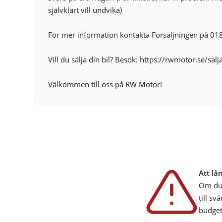
GPS
självklart vill undvika)
Kylt handskfack
Ljussensor
För mer information kontakta Försäljningen på 01
Multifunktionsratt
Parkeringsassistans
Vill du sälja din bil? Besök: https://rwmotor.se/salj
Rails
Servostyrning
Välkommen till oss på RW Motor!
Sidokrockgardiner
Start-/stoppfunktion
Stöldlarm
Touch-/Pekskärm
Trötthetsvarnare
Yttertemperaturmätare
Att lå
Om du 
till sv
budget