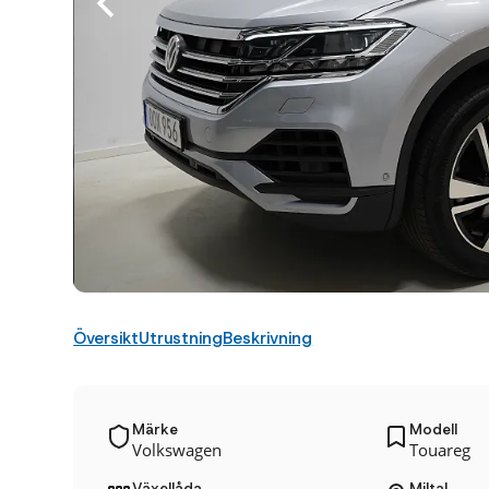
Översikt
Utrustning
Beskrivning
Märke
Modell
Volkswagen
Touareg
Växellåda
Miltal