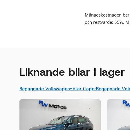
Månadskostnaden beräk
och restvärde: 55%. M
Liknande bilar i lager
Begagnade Volkswagen-bilar i lager
Begagnade Volk