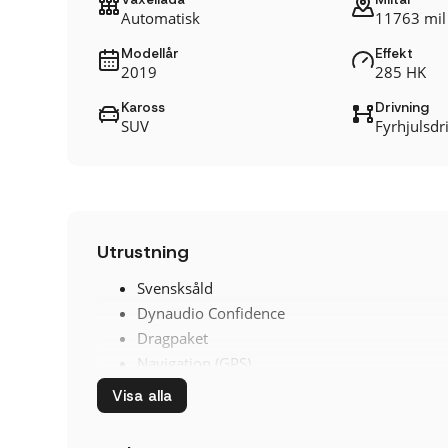
Automatisk
11763 mil
Modellår
Effekt
2019
285 HK
Kaross
Drivning
SUV
Fyrhjulsdri
Utrustning
Svensksåld
Dynaudio Confidence
Dragpaket
Navigation (GPS)
Dragkrok (utfällbar)
Visa alla
IQ. Light LED Strålkastare
Ljus och Siktpaket