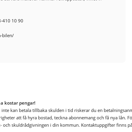
ISOFIX-fästen bak
Körfilsassistans
Läslampa
8-410 10 90
Nödsamtal
Plant lastutrymme
a-bilen/
Regnsensor
Sidoairbags
Skyltigenkänning
Startspärr
Sätesvärme (fram)
Trailer assist
Uppvärmda spolare
na kostar pengar!
inte kan betala tillbaka skulden i tid riskerar du en betalningsa
årigheter att få hyra bostad, teckna abonnemang och få nya lån. För
- och skuldrådgivningen i din kommun. Kontaktuppgifter finns p