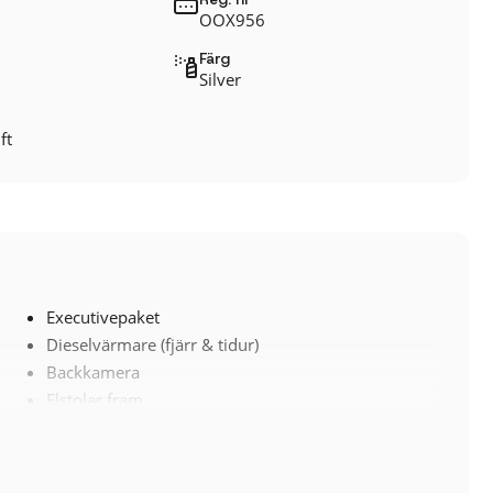
OOX956
Färg
Silver
ft
Executivepaket
Dieselvärmare (fjärr & tidur)
Backkamera
Elstolar fram
Apple CarPlay / Android Auto
Parkeringssensorer (fram & bak)
Digital Cockpit