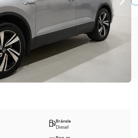
Bränsle
Diesel
Reg. nr