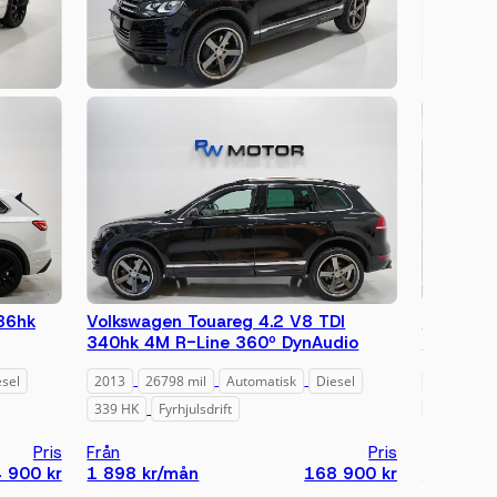
86hk
Volkswagen Touareg 4.2 V8 TDI
Audi Q7 
340hk 4M R-Line 360º DynAudio
sits BOS
esel
2013
26798 mil
Automatisk
Diesel
2020
19
339 HK
Fyrhjulsdrift
285 HK
Pris
Från
Pris
Från
 900 kr
1 898 kr/mån
168 900 kr
5 168 k