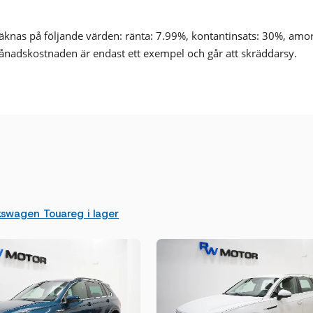
nas på följande värden: ränta: 7.99%, kontantinsats: 30%, amo
ånadskostnaden är endast ett exempel och går att skräddarsy.
swagen Touareg i lager