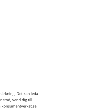
nmärkning. Det kan leda
 stöd, vänd dig till
å
konsumentverket.se
.