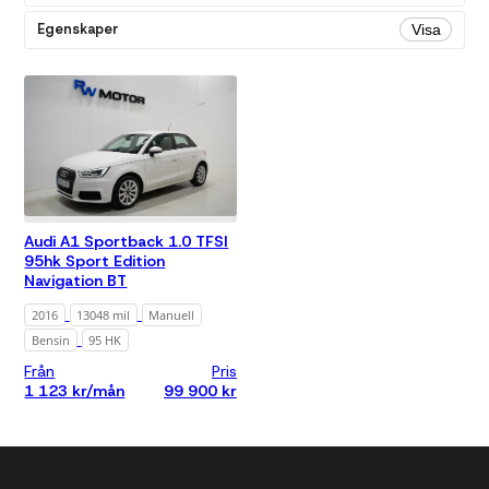
Manuell
Egenskaper
Visa
Färg
Alla
Vit
Pris
Alla
Under 200
000 kr
Audi A1 Sportback 1.0 TFSI
Under 300
95hk Sport Edition
000 kr
Navigation BT
Under 500
000 kr
2016
13048 mil
Manuell
Bensin
95 HK
Under 700
000 kr
Från
Pris
1 123 kr/mån
99 900 kr
Under 1 000
000 kr
Månadskostnad