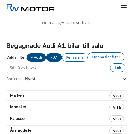
Hem
»
Lagerbilar
»
Audi
»
A1
Begagnade Audi A1 bilar till salu
Öppna fler filter
Valda filter:
× Audi
× A1
Rensa alla
Sök:
Sök
Fler
Stäng
filter
Sortera:
Drivmedel
Märken
Visa
Alla
Bensin
Modeller
Visa
Växellåda
Karosser
Visa
Alla
Årsmodeller
Visa