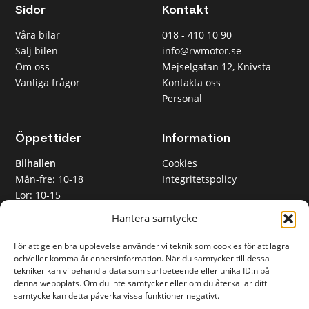
Alla
Sidor
Kontakt
Max 3 000
kr/mån
Våra bilar
018 - 410 10 90
Sälj bilen
info@rwmotor.se
Max 5 000
kr/mån
Om oss
Mejselgatan 12, Knivsta
Max 8 000
Vanliga frågor
Kontakta oss
kr/mån
Personal
Max 12 000
kr/mån
Öppettider
Information
Rensa
Bilhallen
Cookies
tilläggsfilter
Mån-fre: 10-18
Integritetspolicy
Lör: 10-15
RW Motor AB
Sön: Stängt
Hantera samtycke
Org nr 559365-2612
Inköpsavdelningen
För att ge en bra upplevelse använder vi teknik som cookies för att lagra
Mån-fre: 08-17
och/eller komma åt enhetsinformation. När du samtycker till dessa
Lunchstängt: 12-13
tekniker kan vi behandla data som surfbeteende eller unika ID:n på
denna webbplats. Om du inte samtycker eller om du återkallar ditt
samtycke kan detta påverka vissa funktioner negativt.