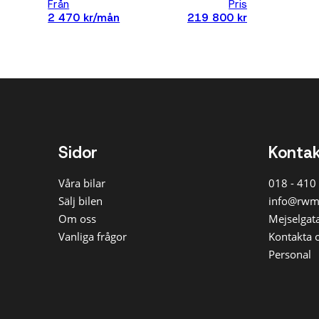
Från
Pris
000 k
530
2 470 kr/mån
219 800 kr
Unde
530e
000 k
Unde
540
000 k
545
Unde
000 k
X1
Månad
X5
Sidor
Konta
Alla
Våra bilar
018 - 410
Max 
kr/m
Sälj bilen
info@rwm
Max 
Om oss
Mejselgata
kr/m
Vanliga frågor
Kontakta 
Max 
Personal
kr/m
Max 
kr/m