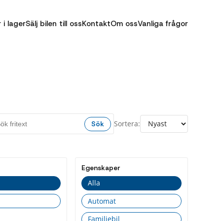
r i lager
Sälj bilen till oss
Kontakt
Om oss
Vanliga frågor
Sortera:
Sök
Egenskaper
Alla
Automat
Familjebil