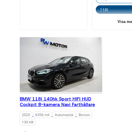
Växell
118I
Alla
120
Visa me
Auto
123
Färg
218
Alla
218d
Miltal
318D
Alla
320
Max 
320D
mil
Max 
330
BMW 118I 140hk Sport HIFI HUD
mil
Cockpit B-kamera Navi Farthållare
330e
Pris
2020
6356 mil
Automatisk
Bensin
420D
139 HK
Alla
520d
Unde