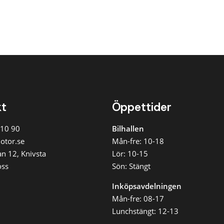
r
r 500
r
r 700
r
r 1 000
r
skostnad
kt
Öppettider
 10 90
Bilhallen
3 000
ån
otor.se
Mån-fre: 10-18
5 000
n 12, Knivsta
Lör: 10-15
ån
oss
Sön: Stängt
8 000
ån
Inköpsavdelningen
12 000
Mån-fre: 08-17
ån
Lunchstängt: 12-13