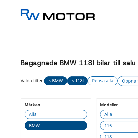
Begagnade BMW 118I bilar till salu
Valda filter:
× BMW
× 118I
Rensa alla
Öppna fl
Fler
filter
Märken
Modeller
Drivme
Alla
Alla
Alla
BMW
116
Bens
118