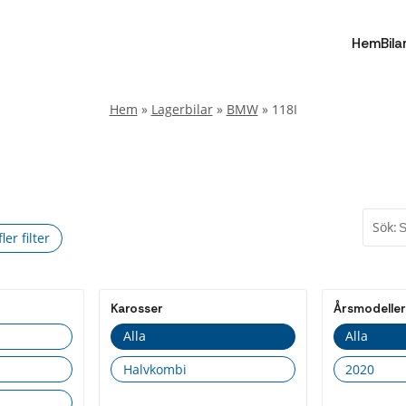
Hem
Bila
Hem
»
Lagerbilar
»
BMW
»
118I
Sök:
er filter
Stäng
Karosser
Årsmodeller
del
Alla
Alla
Halvkombi
2020
in