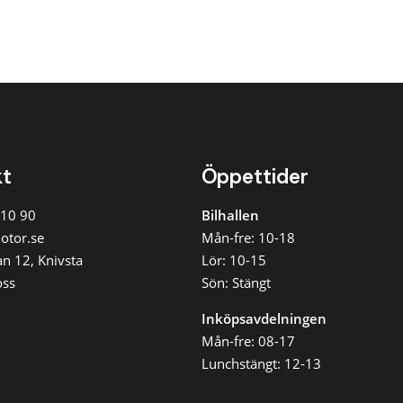
Månadskostnad
Alla
Max 3 000
kr/mån
Max 5 000
kr/mån
Max 8 000
kt
Öppettider
kr/mån
Max 12 000
 10 90
Bilhallen
kr/mån
otor.se
Mån-fre: 10-18
Övrigt
n 12, Knivsta
Lör: 10-15
oss
Sön: Stängt
Alla
Fyrhjulsdrift
Inköpsavdelningen
Mån-fre: 08-17
Rensa
Lunchstängt: 12-13
tilläggsfilter