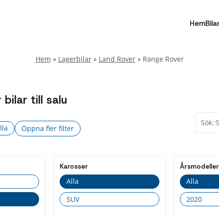
Hem
Bila
Hem
»
Lagerbilar
»
Land Rover
»
Range Rover
lar till salu
Sök:
lla
Öppna fler filter
Fler
Stäng
filter
Karosser
Årsmodeller
Drivmedel
Alla
Alla
Alla
SUV
2020
Diesel