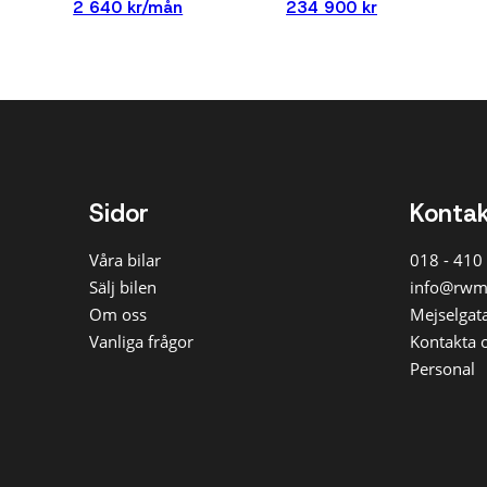
2 640 kr/mån
234 900 kr
Sidor
Konta
Våra bilar
018 - 410
Sälj bilen
info@rwm
Om oss
Mejselgata
Vanliga frågor
Kontakta 
Personal