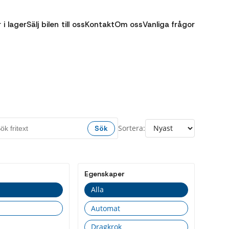
r i lager
Sälj bilen till oss
Kontakt
Om oss
Vanliga frågor
Sortera:
Sök
Egenskaper
Alla
Automat
Dragkrok