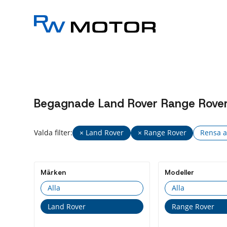
Begagnade Land Rover Range Rover bi
Valda filter:
× Land Rover
× Range Rover
Rensa a
Märken
Modeller
Alla
Alla
Land Rover
Range Rover