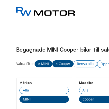
Begagnade MINI Cooper bilar till sal
Valda filter:
× MINI
× Cooper
Rensa alla
Öppna
Fler
filt
Märken
Modeller
Driv
Alla
Alla
All
MINI
Cooper
Be