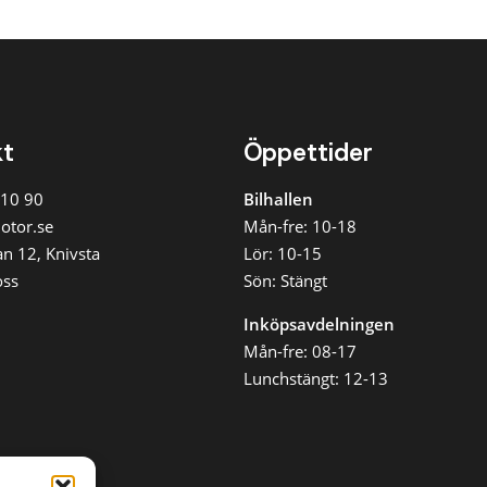
der 1 000
0 kr
adskostnad
a
x 3 000
kt
Öppettider
/mån
x 5 000
 10 90
Bilhallen
/mån
otor.se
Mån-fre: 10-18
x 8 000
n 12, Knivsta
Lör: 10-15
/mån
oss
Sön: Stängt
x 12 000
/mån
Inköpsavdelningen
Mån-fre: 08-17
ensa
Lunchstängt: 12-13
ggsfilter