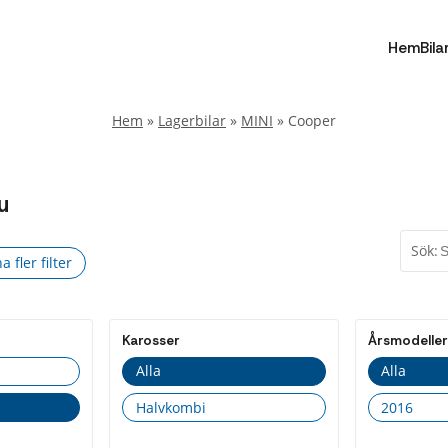
Hem
Bila
Hem
»
Lagerbilar
»
MINI
»
Cooper
u
Sök:
 fler filter
Stäng
er
Karosser
Årsmodeller
medel
Alla
Alla
a
Halvkombi
2016
nsin