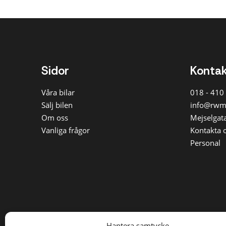
Un
00
Mån
All
Ma
Sidor
Konta
kr
Ma
Våra bilar
018 - 410
kr
Sälj bilen
info@rwm
Ma
Om oss
Mejselgata
kr
Vanliga frågor
Kontakta 
Ma
Personal
kr
R
tillä
Hantera samtycke