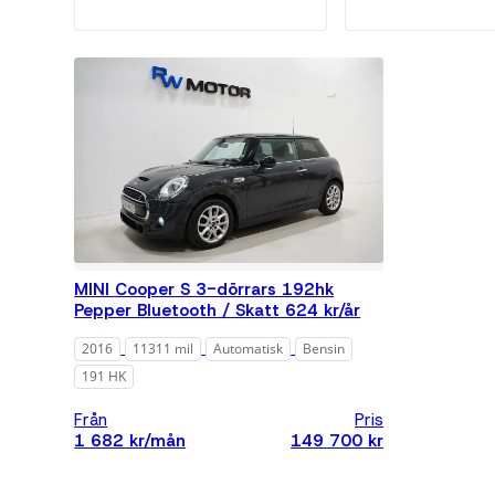
Växe
All
Au
Färg
All
Pris
All
MINI Cooper S 3-dörrars 192hk
Un
Pepper Bluetooth / Skatt 624 kr/år
00
2016
11311 mil
Automatisk
Bensin
Un
00
191 HK
Un
Från
Pris
00
1 682 kr/mån
149 700 kr
Un
00