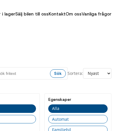
r i lager
Sälj bilen till oss
Kontakt
Om oss
Vanliga frågor
Sortera:
Sök
Egenskaper
Alla
Automat
Familjebil