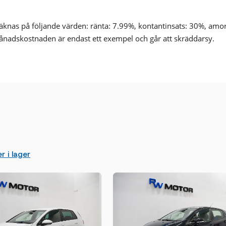
nas på följande värden: ränta: 7.99%, kontantinsats: 30%, amo
ånadskostnaden är endast ett exempel och går att skräddarsy.
 i lager