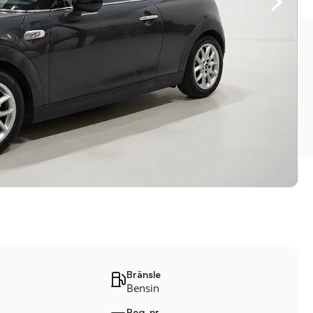
Bränsle
Bensin
Reg. nr