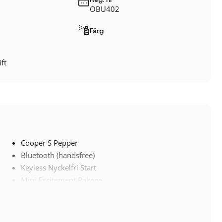
OBU402
Färg
ft
Cooper S Pepper
Bluetooth (handsfree)
Keyless Nyckelfri Start
Mini Excitement Pakage
LED-DIMLJUS
Sätesvärme (fram)
ISOFIX-fästen bak