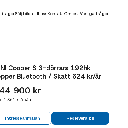
r i lager
Sälj bilen till oss
Kontakt
Om oss
Vanliga frågor
INI Cooper S 3-dörrars 192hk
pper Bluetooth / Skatt 624 kr/år
44 900 kr
ån 1 861 kr/mån
Intresseanmälan
Reservera bil