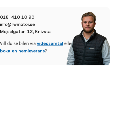
018-410 10 90
info@rwmotor.se
Mejselgatan 12, Knivsta
Vill du se bilen via
eller
videosamtal
?
boka en hemleverans