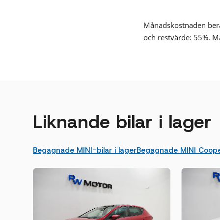
Månadskostnaden beräk
och restvärde: 55%. M
Liknande bilar i lager
Begagnade MINI-bilar i lager
Begagnade MINI Cooper