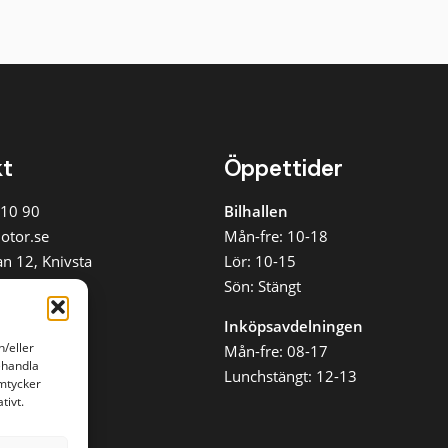
kt
Öppettider
 10 90
Bilhallen
otor.se
Mån-fre: 10-18
n 12, Knivsta
Lör: 10-15
oss
Sön: Stängt
Inköpsavdelningen
h/eller
Mån-fre: 08-17
ehandla
Lunchstängt: 12-13
amtycker
tivt.