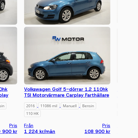
0hk
Volkswagen Golf 5-dörrar 1.2 110hk
Opel Cor
play
TSI Motorvärmare Carplay Farthållare
Pluspake
sin
2016
11086 mil
Manuell
Bensin
2017
43
110 HK
89 HK
Pris
Från
Pris
Från
 900 kr
1 224 kr/mån
108 900 kr
1 290 k