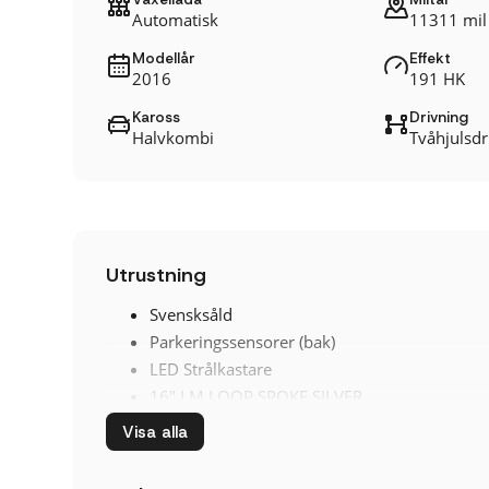
Automatisk
11311 mil
Modellår
Effekt
2016
191 HK
Kaross
Drivning
Halvkombi
Tvåhjulsdri
Utrustning
Svensksåld
Parkeringssensorer (bak)
LED Strålkastare
16" LM LOOP SPOKE SILVER
BELYSNINGSPAKET
Visa alla
LED-STRÅLKASTARE
Centrallås (fjärrstyrt)