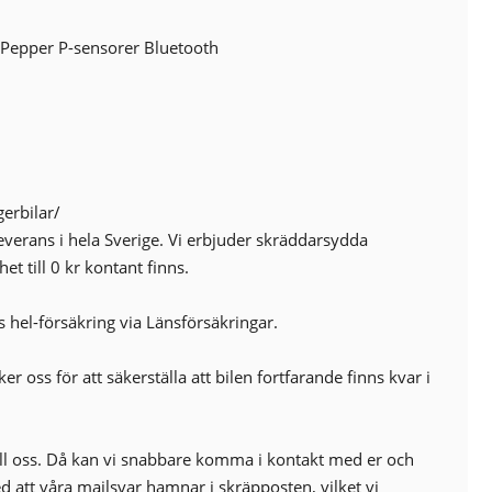
Nödsamtal
Sportratt
 Pepper P-sensorer Bluetooth
Start-/stoppfunktion
USB-uttag
erbilar/
everans i hela Sverige. Vi erbjuder skräddarsydda
et till 0 kr kontant finns.
s hel-försäkring via Länsförsäkringar.
r oss för att säkerställa att bilen fortfarande finns kvar i
ill oss. Då kan vi snabbare komma i kontakt med er och
med att våra mailsvar hamnar i skräpposten, vilket vi