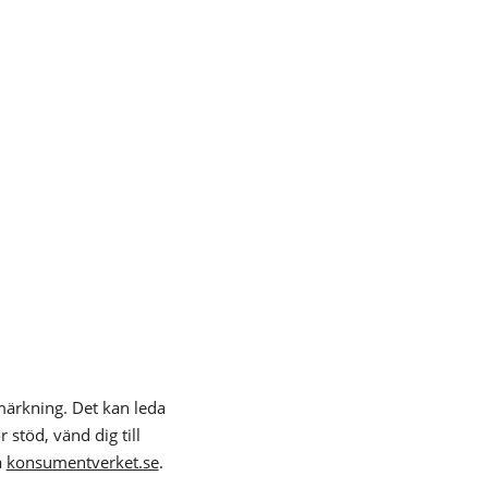
nmärkning. Det kan leda
 stöd, vänd dig till
å
konsumentverket.se
.