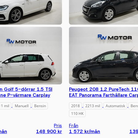
 Golf 5-dörrar 1.5 TSI
Peugeot 208 1.2 PureTech 11
ine P-värmare Carplay
EAT Panorama Farthållare Car
1 mil
Manuell
Bensin
2018
2213 mil
Automatisk
Ben
110 HK
Pris
Från
mån
148 900 kr
1 572 kr/mån
139