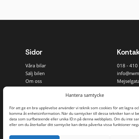
Sidor
Konta
Våra bilar
018 - 410
Sälj bilen
info@rwm
Om oss
Mejselgata
Vanliga frågor
Kontakta 
Hantera samtycke
Personal
För att ge en bra upplevelse använder vi teknik som cookies för att lagra oc
komma åt enhetsinformation. När du samtycker till dessa tekniker kan vi b
data som surfbeteende eller unika ID:n på denna webbplats. Om du inte s
eller om du återkallar ditt samtycke kan detta påverka vissa funktioner nega