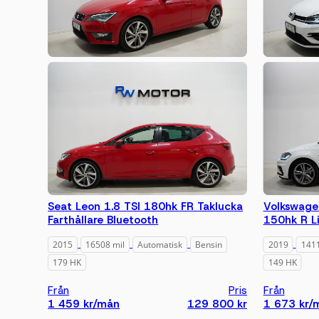
Seat Leon 1.8 TSI 180hk FR Taklucka
Volkswagen
Farthållare Bluetooth
150hk R L
2015
16508 mil
Automatisk
Bensin
2019
1411
179 HK
149 HK
Från
Pris
Från
1 459 kr/mån
129 800 kr
1 673 kr/