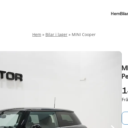
Hem
Bila
Hem
»
Bilar i lager
»
MINI Cooper
M
Pe
1
Fr