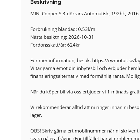
Beskrivning
Läslampa
Regnsensor
MINI Cooper S 3-dörrars Automatisk, 192hk, 2016
Sportstolar
Startspärr
Förbrukning blandad: 0.53l/m
Nästa besiktning: 2026-10-31
Fordonsskatt/år: 624kr
För mer information, besök: https://rwmotor.se/lag
Vi tar gärna emot din inbytesbil och erbjuder heml
finansieringsalternativ med förmånlig ränta. Möjligh
När du köper bil via oss erbjuder vi 1 månads grati
Vi rekommenderar alltid att ni ringer innan ni besöke
lager.
OBS! Skriv gärna ert mobilnummer när ni skriver t
svara på era frågor. (För tillfället har vi problem 