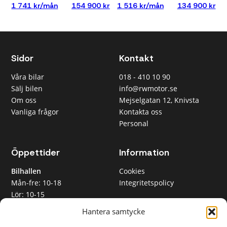
000 kr
1 741 kr/mån
154 900 kr
1 516 kr/mån
134 900 kr
Under 700
000 kr
Under 1 000
000 kr
Sidor
Kontakt
Månadskostnad
Våra bilar
018 - 410 10 90
Alla
Sälj bilen
info@rwmotor.se
Max 3 000
Om oss
Mejselgatan 12, Knivsta
kr/mån
Vanliga frågor
Kontakta oss
Max 5 000
Personal
kr/mån
Max 8 000
kr/mån
Öppettider
Information
Max 12 000
kr/mån
Bilhallen
Cookies
Mån-fre: 10-18
Integritetspolicy
Lör: 10-15
Rensa
RW Motor AB
Sön: Stängt
tilläggsfilter
Hantera samtycke
Org nr 559365-2612
Inköpsavdelningen