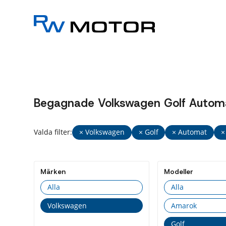
Begagnade Volkswagen Golf Automat
Valda filter:
× Volkswagen
× Golf
× Automat
×
Märken
Modeller
Alla
Alla
Volkswagen
Amarok
Golf