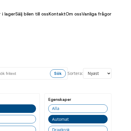
r i lager
Sälj bilen till oss
Kontakt
Om oss
Vanliga frågor
Sortera:
Sök
Egenskaper
Alla
Automat
Dragkrok