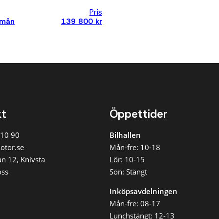
Under 700
Pris
000 kr
/mån
139 800 kr
Under 1 000
000 kr
Månadskostnad
Alla
Max 3 000
kr/mån
kt
Öppettider
Max 5 000
kr/mån
 10 90
Bilhallen
Max 8 000
kr/mån
otor.se
Mån-fre: 10-18
n 12, Knivsta
Lör: 10-15
Max 12 000
kr/mån
oss
Sön: Stängt
Inköpsavdelningen
Rensa
Mån-fre: 08-17
tilläggsfilter
Lunchstängt: 12-13