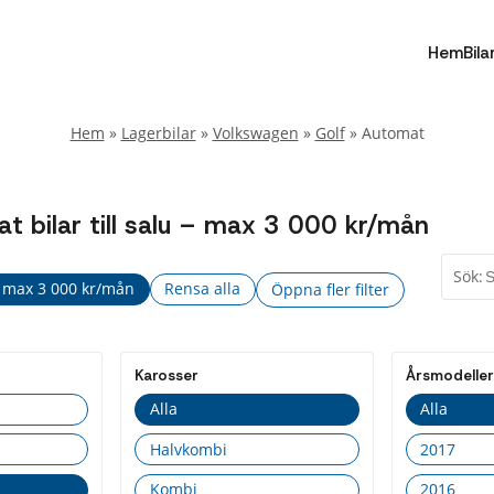
Hem
Bila
Hem
»
Lagerbilar
»
Volkswagen
»
Golf
»
Automat
 bilar till salu – max 3 000 kr/mån
Sök:
 max 3 000 kr/mån
Rensa alla
Öppna fler filter
Fler
Stäng
filter
Karosser
Årsmodeller
Drivmedel
Alla
Alla
Alla
Halvkombi
2017
Bensin
Kombi
2016