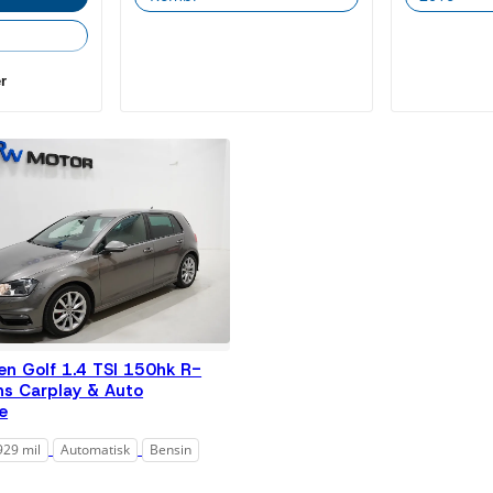
Diesel
Växellåda
r
Alla
Automatisk
Färg
Alla
Grå
Svart
Pris
Alla
en Golf 1.4 TSI 150hk R-
Under 200
000 kr
ns Carplay & Auto
re
Under 300
000 kr
929 mil
Automatisk
Bensin
Under 500
000 kr