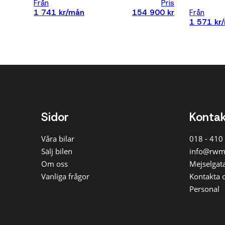
Från
Pris
1 741 kr/mån
154 900 kr
Från
1 571 kr
Sidor
Konta
Våra bilar
018 - 410
Sälj bilen
info@rwm
Om oss
Mejselgata
Vanliga frågor
Kontakta 
Personal