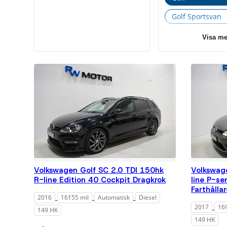
Golf Sportsvan
Passat
Visa me
Sharan
Tiguan
Touareg
Touran
Volkswagen Golf SC 2.0 TDI 150hk
Volkswag
R-line Edition 40 Cockpit Dragkrok
line P-se
Farthålla
2016
16155 mil
Automatisk
Diesel
2017
16
149 HK
149 HK