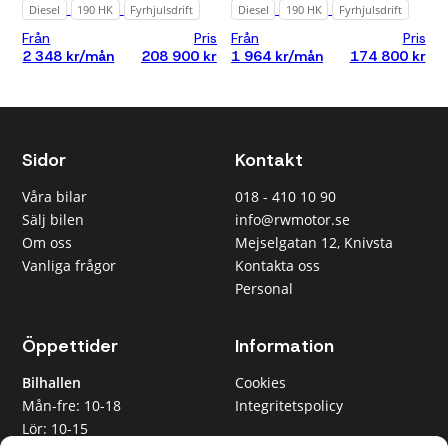
Diesel
190 HK
Fyrhjulsdrift
Diesel
190 HK
Fyrhjulsdrift
mil
Från
Pris
Från
Pris
Pris
2 348 kr/mån
208 900 kr
1 964 kr/mån
174 800 kr
Alla
Under 200
000 kr
Sidor
Kontakt
Under 300
000 kr
Våra bilar
018 - 410 10 90
Under 500
Sälj bilen
info@rwmotor.se
000 kr
Om oss
Mejselgatan 12, Knivsta
Under 700
000 kr
Vanliga frågor
Kontakta oss
Personal
Under 1 000
000 kr
Öppettider
Information
Månadskostnad
Alla
Bilhallen
Cookies
Mån-fre: 10-18
Integritetspolicy
Max 3 000
kr/mån
Lör: 10-15
RW Motor AB