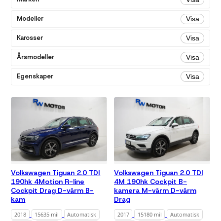
Alla
Bensin
Modeller
Visa
Diesel
Karosser
Visa
Växellåda
Årsmodeller
Visa
Alla
Egenskaper
Visa
Automatisk
Färg
Alla
Blå
Mörkblå
Svart
Vit
Miltal
Volkswagen Tiguan 2.0 TDI
Volkswagen Tiguan 2.0 TDI
190hk 4Motion R-line
4M 190hk Cockpit B-
Alla
Cockpit Drag D-värm B-
kamera M-värm D-värm
kam
Drag
Max 8 000
mil
2018
15635 mil
Automatisk
2017
15180 mil
Automatisk
Max 10 000