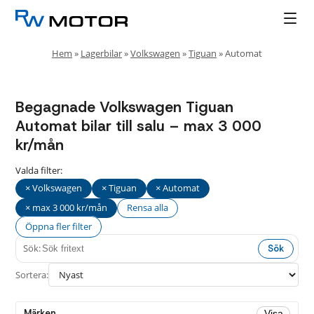
Hem
»
Lagerbilar
»
Volkswagen
»
Tiguan
»
Automat
Begagnade Volkswagen Tiguan
Automat bilar till salu – max 3 000
kr/mån
Valda filter:
× Volkswagen
× Tiguan
× Automat
× max 3 000 kr/mån
Rensa alla
Öppna fler filter
Sök:
Sök
Fler
Stäng
filter
Sortera:
Drivmedel
Märken
Visa