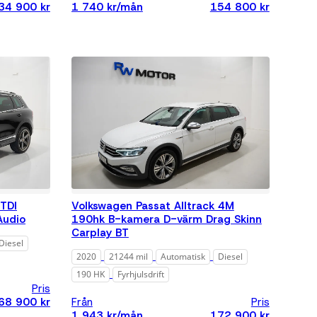
34 900 kr
1 740 kr/mån
154 800 kr
TDI
Volkswagen Passat Alltrack 4M
Audio
190hk B-kamera D-värm Drag Skinn
Carplay BT
Diesel
2020
21244 mil
Automatisk
Diesel
190 HK
Fyrhjulsdrift
Pris
68 900 kr
Från
Pris
1 943 kr/mån
172 900 kr