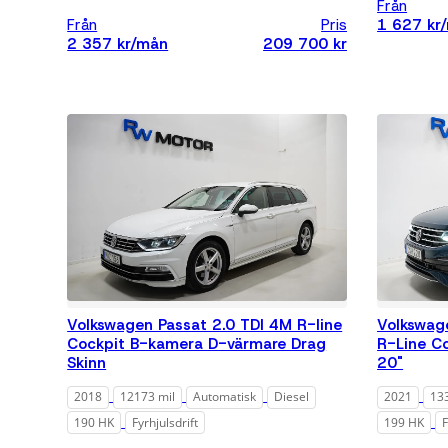
Från
MINI
Från
Pris
1 627 kr
2 357 kr/mån
209 700 kr
Mitsubishi
Nissan
Opel
Peugeot
Renault
Seat
Skoda
Subaru
Volkswagen Passat 2.0 TDI 4M R-line
Volkswag
Cockpit B-kamera D-värmare Drag
R-Line C
Tesla
Skinn
20"
Toyota
2018
12173 mil
Automatisk
Diesel
2021
13
Volkswagen
190 HK
Fyrhjulsdrift
199 HK
F