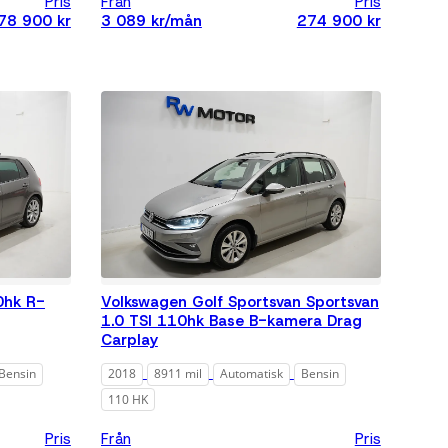
Pris
Från
Pris
78 900 kr
3 089 kr/mån
274 900 kr
0hk R-
Volkswagen Golf Sportsvan Sportsvan
1.0 TSI 110hk Base B-kamera Drag
Carplay
Bensin
2018
8911 mil
Automatisk
Bensin
110 HK
Pris
Från
Pris