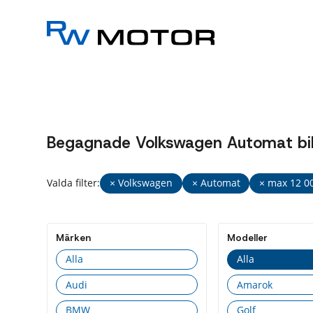
Begagnade Volkswagen Automat bila
Valda filter:
× Volkswagen
× Automat
× max 12 0
Märken
Modeller
Alla
Alla
Audi
Amarok
BMW
Golf