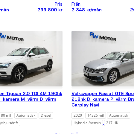
Månadskostnad
Pris
Från
/mån
299 800 kr
2 348 kr/mån
2
Alla
Max 3 000
kr/mån
Max 5 000
kr/mån
Max 8 000
kr/mån
Max 12 000
kr/mån
Övrigt
Alla
en Tiguan 2.0 TDI 4M 190hk
Volkswagen Passat GTE Spo
B-kamera M-värm D-värm
218hk B-kamera P-värm Dr
Fyrhjulsdrift
Carplay Navi
Leasing
180 mil
Automatisk
Diesel
2020
14326 mil
Automatisk
Exkl. moms
yrhjulsdrift
Hybrid el/bensin
217 HK
Rensa