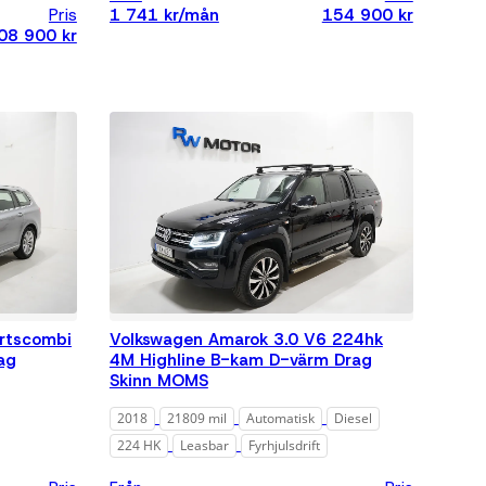
Pris
1 741 kr/mån
154 900 kr
08 900 kr
rtscombi
Volkswagen Amarok 3.0 V6 224hk
ag
4M Highline B-kam D-värm Drag
Skinn MOMS
2018
21809 mil
Automatisk
Diesel
224 HK
Leasbar
Fyrhjulsdrift