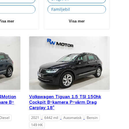
Familjebil
Yrkesfordon
Visa mer
Visa mer
4Motion
Volkswagen Tiguan 1.5 TSI 150hk
mare B-
Cockpit B-kamera P-värm Drag
Carplay 18"
Diesel
2021
6442 mil
Automatisk
Bensin
149 HK