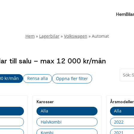
Hem
Bila
Hem
»
Lagerbilar
»
Volkswagen
»
Automat
r till salu – max 12 000 kr/mån
Sök:
00 kr/mån
Rensa alla
Öppna fler filter
Fler
Stäng
filter
Karosser
Årsmodeller
Drivmedel
Alla
Alla
Alla
Halvkombi
2022
Bensin
Kombi
2021