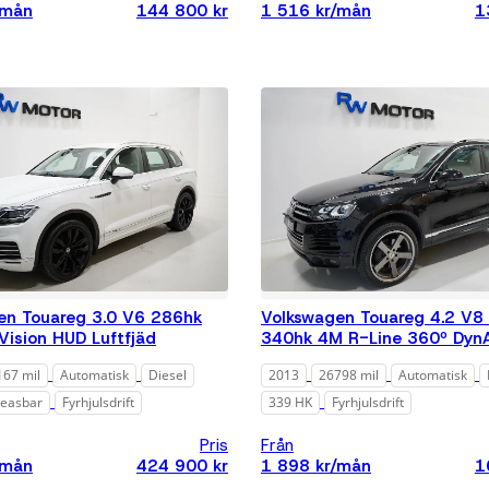
/mån
144 800 kr
1 516 kr/mån
1
en Touareg 3.0 V6 286hk
Volkswagen Touareg 4.2 V8 
Vision HUD Luftfjäd
340hk 4M R-Line 360º Dyn
167 mil
Automatisk
Diesel
2013
26798 mil
Automatisk
Leasbar
Fyrhjulsdrift
339 HK
Fyrhjulsdrift
Pris
Från
/mån
424 900 kr
1 898 kr/mån
1