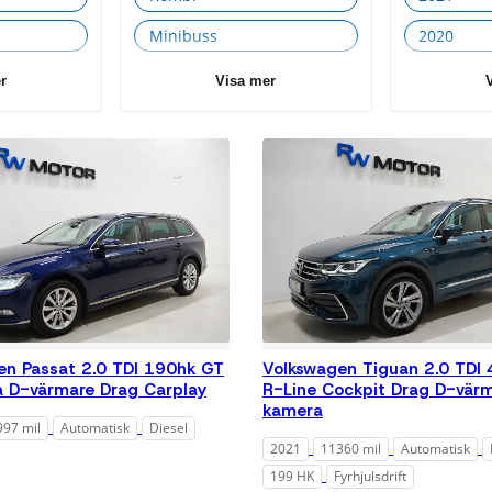
Diesel
Minibuss
2020
Hybrid
el/bensin
SUV
2019
r
Visa mer
Växellåda
Transportbil - Flak
2018
Alla
2017
Automatisk
2016
Färg
2013
Alla
Blå
Grå
Mörkblå
Mörkgrå
en Passat 2.0 TDI 190hk GT
Volkswagen Tiguan 2.0 TDI 
 D-värmare Drag Carplay
R-Line Cockpit Drag D-vär
Silver
kamera
997 mil
Automatisk
Diesel
Svart
Vit
2021
11360 mil
Automatisk
Miltal
199 HK
Fyrhjulsdrift