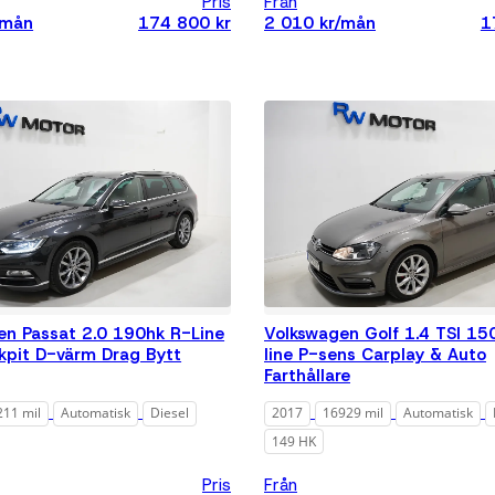
Pris
Från
/mån
174 800 kr
2 010 kr/mån
1
tilläggsfilter
en Passat 2.0 190hk R-Line
Volkswagen Golf 1.4 TSI 15
kpit D-värm Drag Bytt
line P-sens Carplay & Auto
Farthållare
211 mil
Automatisk
Diesel
2017
16929 mil
Automatisk
149 HK
Pris
Från