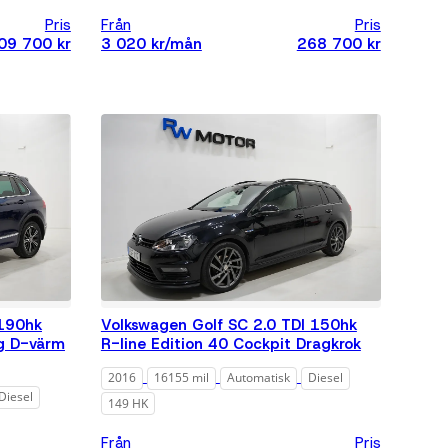
Pris
Från
Pris
09 700 kr
3 020 kr/mån
268 700 kr
 190hk
Volkswagen Golf SC 2.0 TDI 150hk
ag D-värm
R-line Edition 40 Cockpit Dragkrok
2016
16155 mil
Automatisk
Diesel
Diesel
149 HK
Från
Pris