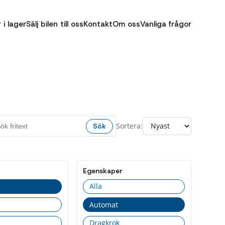
r i lager
Sälj bilen till oss
Kontakt
Om oss
Vanliga frågor
Sortera:
Sök
Egenskaper
Alla
Automat
Dragkrok