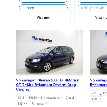
Citroën
Golf Sportsvan
Cupra
Passat
Visa mer
Visa me
Ford
Sharan
Honda
Tiguan
Hyundai
Touareg
Jaguar
Touran
Jeep
Kia
Land Rover
Volkswagen Sharan 2.0 TDI 4Motion
Volkswag
GT 7-Sits B-kamera D-värm Drag
B-Kamera
Lexus
Carplay
2018
18
Mazda
2018
16330 mil
Automatisk
Diesel
190 HK
Mercedes-Benz
183 HK
Fyrhjulsdrift