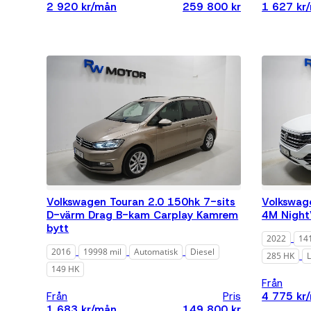
2 920 kr/mån
259 800 kr
1 627 kr
Volkswagen Touran 2.0 150hk 7-sits
Volkswag
D-värm Drag B-kam Carplay Kamrem
4M Night
bytt
2022
14
2016
19998 mil
Automatisk
Diesel
285 HK
149 HK
Från
Från
Pris
4 775 kr
1 683 kr/mån
149 800 kr