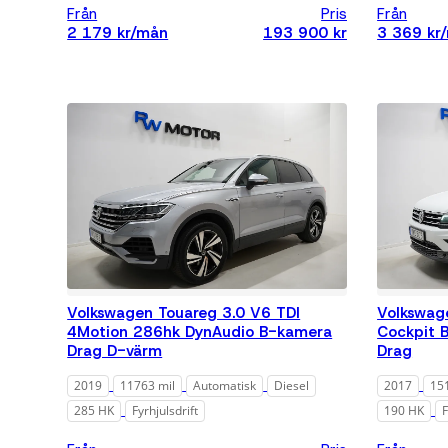
Volvo
Från
Pris
Från
2 179 kr/mån
193 900 kr
3 369 kr
Volkswagen Touareg 3.0 V6 TDI
Volkswag
4Motion 286hk DynAudio B-kamera
Cockpit 
Drag D-värm
Drag
2019
11763 mil
Automatisk
Diesel
2017
15
285 HK
Fyrhjulsdrift
190 HK
F