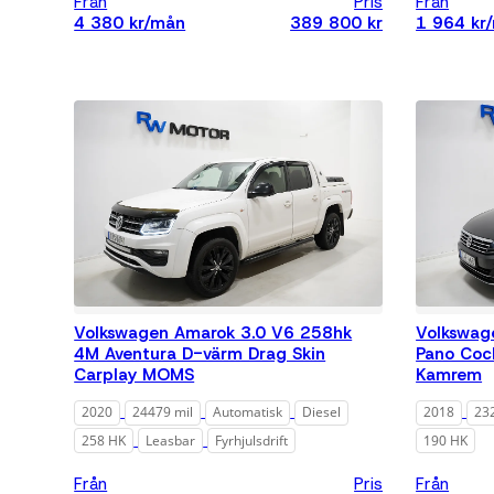
Från
Pris
Från
4 380 kr/mån
389 800 kr
1 964 kr
Volkswagen Amarok 3.0 V6 258hk
Volkswag
4M Aventura D-värm Drag Skin
Pano Coc
Carplay MOMS
Kamrem
2020
24479 mil
Automatisk
Diesel
2018
23
258 HK
Leasbar
Fyrhjulsdrift
190 HK
Från
Pris
Från