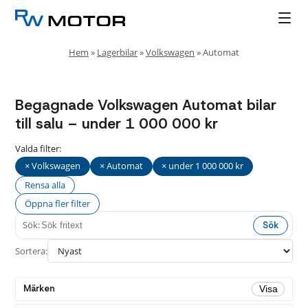
Hem
»
Lagerbilar
»
Volkswagen
»
Automat
Begagnade Volkswagen Automat bilar
till salu – under 1 000 000 kr
Valda filter:
× Volkswagen
× Automat
× under 1 000 000 kr
Rensa alla
Öppna fler filter
Sök:
Sök
Fler
Stäng
filter
Sortera:
Drivmedel
Märken
Visa
Alla