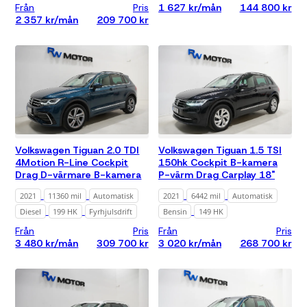
Från
Pris
1 627 kr/mån
144 800 kr
2 357 kr/mån
209 700 kr
Alla
Max 8 000
mil
Max 10 000
mil
Pris
Alla
Volkswagen Tiguan 2.0 TDI
Volkswagen Tiguan 1.5 TSI
Under 200
000 kr
4Motion R-Line Cockpit
150hk Cockpit B-kamera
Drag D-värmare B-kamera
P-värm Drag Carplay 18"
Under 300
000 kr
2021
11360 mil
Automatisk
2021
6442 mil
Automatisk
Under 500
Diesel
199 HK
Fyrhjulsdrift
Bensin
149 HK
000 kr
Från
Pris
Från
Pris
Under 700
3 480 kr/mån
309 700 kr
3 020 kr/mån
268 700 kr
000 kr
Under 1 000
000 kr
Månadskostnad