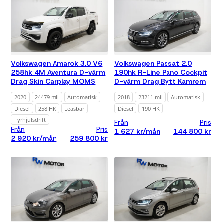
Volkswagen Amarok 3.0 V6
Volkswagen Passat 2.0
258hk 4M Aventura D-värm
190hk R-Line Pano Cockpit
Drag Skin Carplay MOMS
D-värm Drag Bytt Kamrem
2020
24479 mil
Automatisk
2018
23211 mil
Automatisk
Diesel
258 HK
Leasbar
Diesel
190 HK
Fyrhjulsdrift
Från
Pris
Från
Pris
1 627 kr/mån
144 800 kr
2 920 kr/mån
259 800 kr