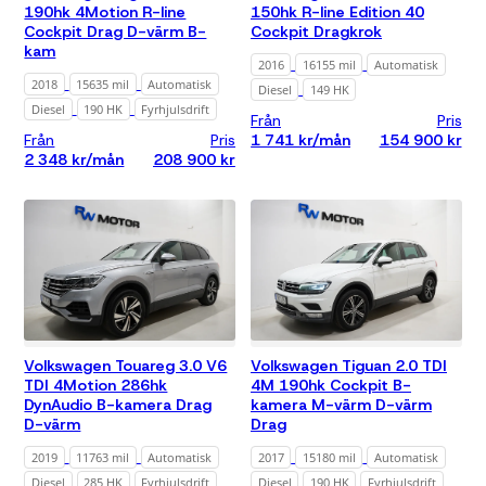
190hk 4Motion R-line
150hk R-line Edition 40
Cockpit Drag D-värm B-
Cockpit Dragkrok
kam
2016
16155 mil
Automatisk
2018
15635 mil
Automatisk
Diesel
149 HK
Diesel
190 HK
Fyrhjulsdrift
Från
Pris
Från
Pris
1 741 kr/mån
154 900 kr
2 348 kr/mån
208 900 kr
Volkswagen Touareg 3.0 V6
Volkswagen Tiguan 2.0 TDI
TDI 4Motion 286hk
4M 190hk Cockpit B-
DynAudio B-kamera Drag
kamera M-värm D-värm
D-värm
Drag
2019
11763 mil
Automatisk
2017
15180 mil
Automatisk
Diesel
285 HK
Fyrhjulsdrift
Diesel
190 HK
Fyrhjulsdrift