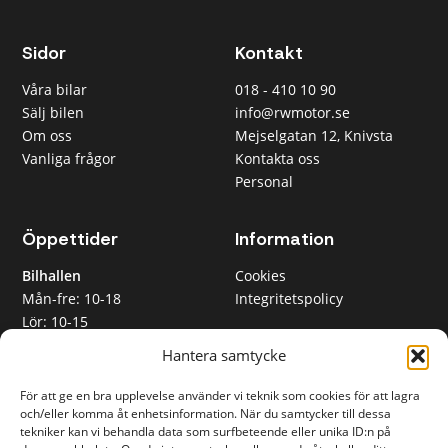
Sidor
Kontakt
Våra bilar
018 - 410 10 90
Sälj bilen
info@rwmotor.se
Om oss
Mejselgatan 12, Knivsta
Vanliga frågor
Kontakta oss
Personal
Öppettider
Information
Bilhallen
Cookies
Mån-fre: 10-18
Integritetspolicy
Lör: 10-15
RW Motor AB
Sön: Stängt
Hantera samtycke
Org nr 559365-2612
Inköpsavdelningen
För att ge en bra upplevelse använder vi teknik som cookies för att lagra
Mån-fre: 08-17
och/eller komma åt enhetsinformation. När du samtycker till dessa
Lunchstängt: 12-13
tekniker kan vi behandla data som surfbeteende eller unika ID:n på