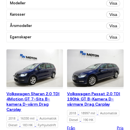
Bensin
Modeller
Visa
Diesel
Karosser
Visa
Hybrid
el/bensin
Årsmodeller
Visa
Växellåda
Egenskaper
Visa
Alla
Automatisk
Färg
Alla
Blå
Grå
Mörkblå
Volkswagen Sharan 2.0 TDI
Volkswagen Passat 2.0 TDI
4Motion GT 7-Sits B-
190hk GT B-Kamera D-
Mörkgrå
kamera D-värm Drag
värmare Drag Carplay
Silver
Carplay
2018
18997 mil
Automatisk
Svart
Vit
2018
16330 mil
Automatisk
Diesel
190 HK
Diesel
183 HK
Fyrhjulsdrift
Från
Pris
Miltal