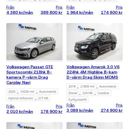
Från
Pris
Från
Pris
4 380 kr/mån
389 800 kr
1 964 kr/mån
174 800 kr
Volkswagen Passat GTE
Volkswagen Amarok 3.0 V6
Sportscombi 218hk B-
224hk 4M Highline B-kam
kamera P-värm Drag
D-värm Drag Skinn MOMS
Carplay Navi
2018
21809 mil
Automatisk
2020
14326 mil
Automatisk
Diesel
224 HK
Leasbar
Hybrid el/bensin
217 HK
Fyrhjulsdrift
Från
Pris
Från
Pris
3 089 kr/mån
274 900 kr
2 010 kr/mån
178 900 kr