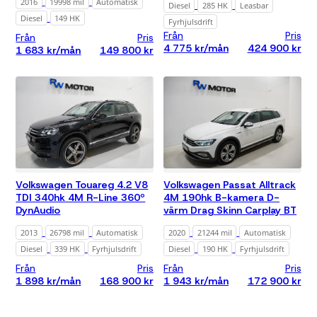
2016
19998 mil
Automatisk
Diesel
285 HK
Leasbar
Diesel
149 HK
Fyrhjulsdrift
Från
Pris
Från
Pris
4 775 kr/mån
424 900 kr
1 683 kr/mån
149 800 kr
Volkswagen Touareg 4.2 V8
Volkswagen Passat Alltrack
TDI 340hk 4M R-Line 360º
4M 190hk B-kamera D-
DynAudio
värm Drag Skinn Carplay BT
2013
26798 mil
Automatisk
2020
21244 mil
Automatisk
Diesel
339 HK
Fyrhjulsdrift
Diesel
190 HK
Fyrhjulsdrift
Från
Pris
Från
Pris
1 898 kr/mån
168 900 kr
1 943 kr/mån
172 900 kr