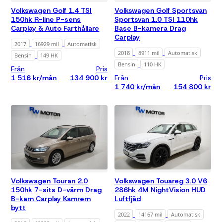
Volkswagen Golf 1.4 TSI
Volkswagen Golf Sportsvan
150hk R-line P-sens
Sportsvan 1.0 TSI 110hk
Carplay & Auto Farthållare
Base B-kamera Drag
Carplay
2017
16929 mil
Automatisk
2018
8911 mil
Automatisk
Bensin
149 HK
Bensin
110 HK
Från
Pris
1 516 kr/mån
134 900 kr
Från
Pris
1 740 kr/mån
154 800 kr
Volkswagen Touran 2.0
Volkswagen Touareg 3.0 V6
150hk 7-sits D-värm Drag
286hk 4M NightVision HUD
B-kam Carplay Kamrem
Luftfjäd
bytt
2022
14167 mil
Automatisk