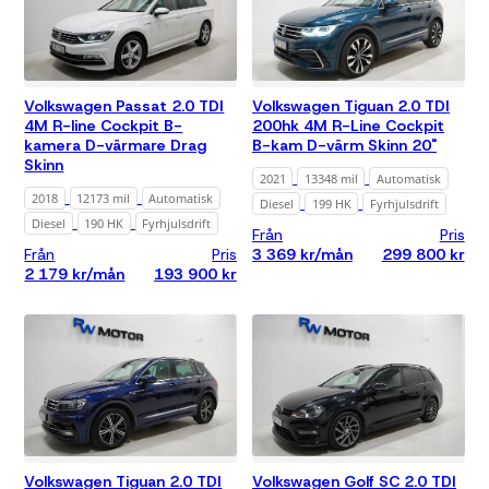
Alla
Max 3 000
kr/mån
Volkswagen Passat 2.0 TDI
Volkswagen Tiguan 2.0 TDI
Max 5 000
4M R-line Cockpit B-
200hk 4M R-Line Cockpit
kr/mån
kamera D-värmare Drag
B-kam D-värm Skinn 20"
Max 8 000
Skinn
kr/mån
2021
13348 mil
Automatisk
2018
12173 mil
Automatisk
Diesel
199 HK
Fyrhjulsdrift
Max 12 000
kr/mån
Diesel
190 HK
Fyrhjulsdrift
Från
Pris
Från
Pris
3 369 kr/mån
299 800 kr
Övrigt
2 179 kr/mån
193 900 kr
Alla
Fyrhjulsdrift
Leasing
Exkl. moms
Rensa
tilläggsfilter
Volkswagen Tiguan 2.0 TDI
Volkswagen Golf SC 2.0 TDI